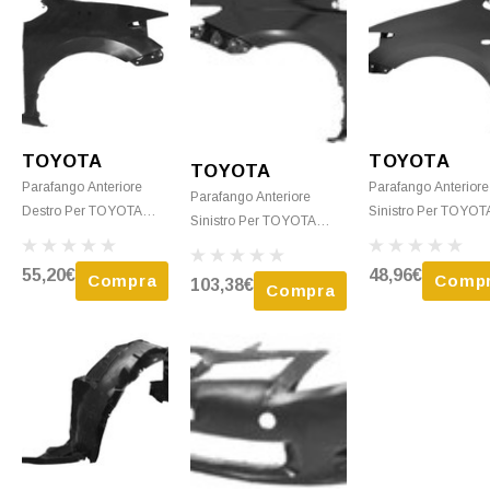
TOYOTA
TOYOTA
TOYOTA
Parafango Anteriore
Parafango Anteriore
Parafango Anteriore
Destro Per TOYOTA
Sinistro Per TOYOT
Sinistro Per TOYOTA
AURIS 2010-2012,
AURIS 2007-2009, 
AURIS 2013-2017, Nuovo
Nuovo Da Verniciare
Foro, Nuovo Da
Da Verniciare
55,20€
48,96€
Compra
Comp
103,38€
Verniciare
Compra