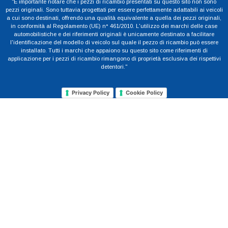
"È importante notare che i pezzi di ricambio presentati su questo sito non sono
pezzi originali. Sono tuttavia progettati per essere perfettamente adattabili ai veicoli
a cui sono destinati, offrendo una qualità equivalente a quella dei pezzi originali,
in conformità al Regolamento (UE) n° 461/2010. L'utilizzo dei marchi delle case
automobilistiche e dei riferimenti originali è unicamente destinato a facilitare
l'identificazione del modello di veicolo sul quale il pezzo di ricambio può essere
installato. Tutti i marchi che appaiono su questo sito come riferimenti di
applicazione per i pezzi di ricambio rimangono di proprietà esclusiva dei rispettivi
detentori."
Privacy Policy
Cookie Policy