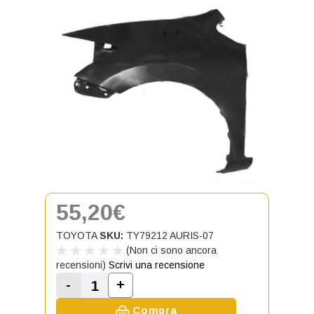
55,20€
TOYOTA
SKU:
TY79212 AURIS-07
(Non ci sono ancora
recensioni)
Scrivi una recensione
-
+
Aumenta la quantità di Parafango 
Diminuisci la quantità di Parafango anterio
Compra