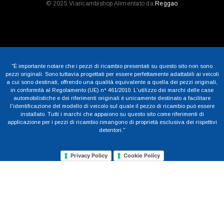
© 2025 Viaricambishop Alimentato da
Reggao
"È importante notare che i pezzi di ricambio presentati su questo sito non sono
pezzi originali. Sono tuttavia progettati per essere perfettamente adattabili ai veicoli
a cui sono destinati, offrendo una qualità equivalente a quella dei pezzi originali,
in conformità al Regolamento (UE) n° 461/2010. L'utilizzo dei marchi delle case
automobilistiche e dei riferimenti originali è unicamente destinato a facilitare
l'identificazione del modello di veicolo sul quale il pezzo di ricambio può essere
installato. Tutti i marchi che appaiono su questo sito come riferimenti di
applicazione per i pezzi di ricambio rimangono di proprietà esclusiva dei rispettivi
detentori."
Privacy Policy
Cookie Policy