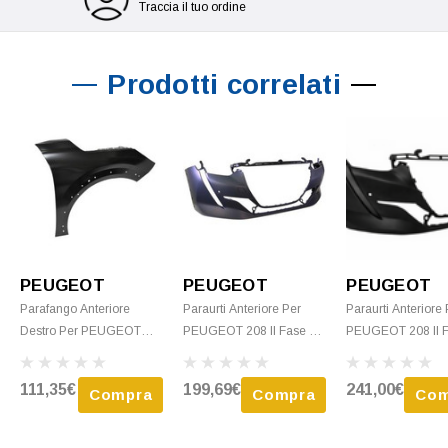
Traccia il tuo ordine
Prodotti correlati
PEUGEOT
PEUGEOT
PEUGEOT
Parafango Anteriore
Paraurti Anteriore Per
Paraurti Anteriore
Destro Per PEUGEOT
PEUGEOT 208 II Fase 1,
PEUGEOT 208 II F
208 II Fase 1, Dal 2019,
Dal 2019, GT LINE, 2 Fori
2019-2023, Con Fo
GT LINE, Fori Distanziali,
Radar, Fori Allargamento,
Sensori Per E Park
111,35€
199,69€
241,00€
Compra
Compra
Com
Nuovo Da Verniciare
Nuovo Da Verniciare
Fori Per Distanzial
Modello GT-LINE,
Pronto Per La Vern