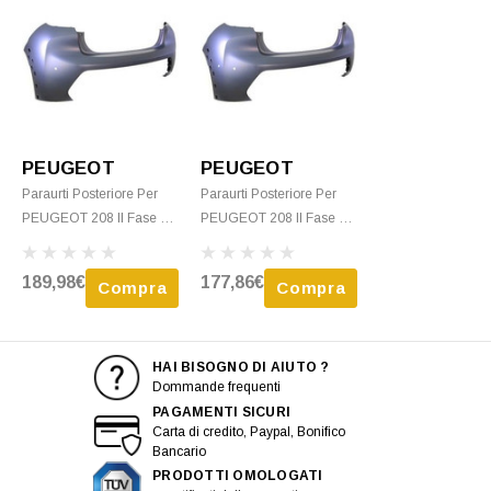
PEUGEOT
PEUGEOT
Paraurti Posteriore Per
Paraurti Posteriore Per
PEUGEOT 208 II Fase 1,
PEUGEOT 208 II Fase 1,
Dal 2019, GT LINE, 2 Fori
Dal 2019, GT LINE, 4 Fori
Radar, Fori Allargamento,
Radar, Fori Allargamento,
189,98€
177,86€
Compra
Compra
Nuovo Da Verniciare
Nuovo Da Verniciare
HAI BISOGNO DI AIUTO ?
Dommande frequenti
PAGAMENTI SICURI
Carta di credito, Paypal, Bonifico
Bancario
PRODOTTI OMOLOGATI