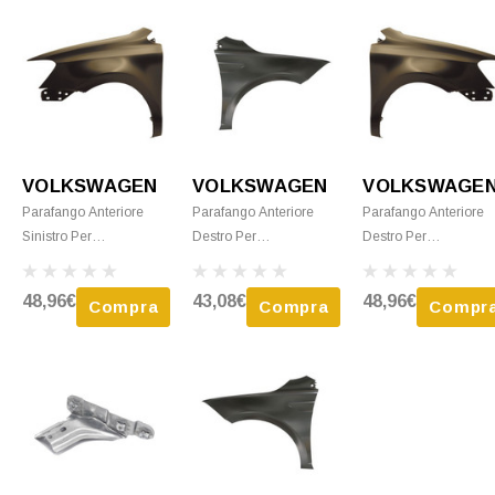
VOLKSWAGEN
VOLKSWAGEN
VOLKSWAGE
Parafango Anteriore
Parafango Anteriore
Parafango Anteriore
Sinistro Per
Destro Per
Destro Per
VOLKSWAGEN POLO
VOLKSWAGEN POLO
VOLKSWAGEN POL
Dal 2014 Al 2017 Da
6 Dal 2017 Da
Dal 2009 Al 2014 Da
48,96€
43,08€
48,96€
Compra
Compra
Compr
Verniciare, Nuovo
Verniciare, Nuovo
Verniciare, Nuovo