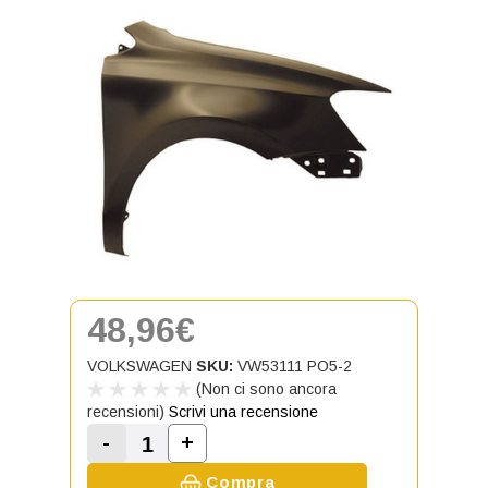
48,96€
VOLKSWAGEN
SKU:
VW53111 PO5-2
(Non ci sono ancora
recensioni)
Scrivi una recensione
-
+
Aumenta la quantità di Parafango 
Diminuisci la quantità di Parafango Anteri
Compra