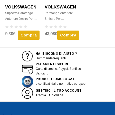
VOLKSWAGEN
VOLKSWAGEN
Supporto Parafango
Parafango Anteriore
Anteriore Destro Per
Sinistro Per
VOLKSWAGEN POLO
VOLKSWAGEN POLO
Dal 2014 Al 2017 Nuovo
6 Dal 2017 Da
9,30€
43,08€
Compra
Compra
Verniciare, Nuovo
HAI BISOGNO DI AIUTO ?
Dommande frequenti
PAGAMENTI SICURI
Carta di credito, Paypal, Bonifico
Bancario
PRODOTTI OMOLOGATI
e certificati dalle normative europee
GESTISCI IL TUO ACCOUNT
Traccia il tuo ordine