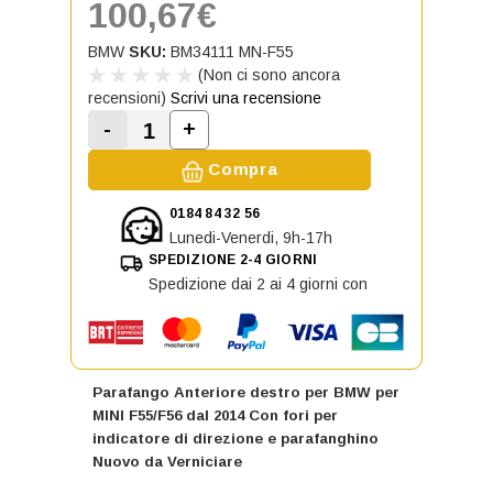
100,67€
BMW
SKU:
BM34111 MN-F55
(Non ci sono ancora
recensioni)
Scrivi una recensione
-
+
Aumenta la quantità di Parafango A
Diminuisci la quantità di Parafango Anterior
Compra
0184 84 32 56
Lunedi-Venerdi, 9h-17h
SPEDIZIONE 2-4 GIORNI
Spedizione dai 2 ai 4 giorni con
Parafango Anteriore destro per BMW per
MINI F55/F56 dal 2014 Con fori per
indicatore di direzione e parafanghino
Nuovo da Verniciare