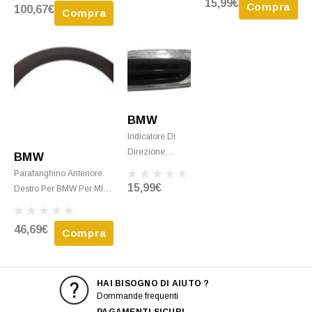
15,99€
Compra
100,67€
Arancio Nuovo
2014 Bianco
Compra
Direzione E Parafanghino
Nuovo
Nuovo Da Verniciare
BMW
Indicatore Di
Direzione
BMW
Sinistro Per
Parafanghino Anteriore
BMW Per MINI
15,99€
Destro Per BMW Per MINI
F55/F56
F55/F56 One/Cooper Dal
One/Cooper Dal
2014 Nero Nuovo
46,69€
2014 Bianco
Compra
Nuovo
HAI BISOGNO DI AIUTO ?
Dommande frequenti
PAGAMENTI SICURI