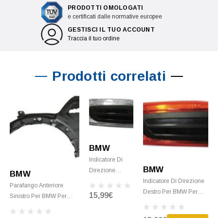
PRODOTTI OMOLOGATI
e certificati dalle normative europee
GESTISCI IL TUO ACCOUNT
Traccia il tuo ordine
Prodotti correlati
BMW
Indicatore Di
BMW
Direzione
BMW
Indicatore Di Direzione
Destro Per BMW
Parafango Anteriore
Destro Per BMW Per
Per MINI
15,99€
Sinistro Per BMW Per
MINI F55/F56
F55/F56
MINI F55/F56 Dal 2014
One/Cooper Dal 2014
One/Cooper Dal
Con Fori Per Indicatore Di