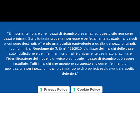
"È importante notare che i pezzi di ricambio presentati su questo sito non sono
pezzi originali. Sono tuttavia progettati per essere perfettamente adattabili ai veicoli
a cui sono destinati, offrendo una qualità equivalente a quella dei pezzi originali,
in conformità al Regolamento (UE) n° 461/2010. L'utilizzo dei marchi delle case
automobilistiche e dei riferimenti originali è unicamente destinato a facilitare
l'identificazione del modello di veicolo sul quale il pezzo di ricambio può essere
installato. Tutti i marchi che appaiono su questo sito come riferimenti di
applicazione per i pezzi di ricambio rimangono di proprietà esclusiva dei rispettivi
detentori."
Privacy Policy
Cookie Policy