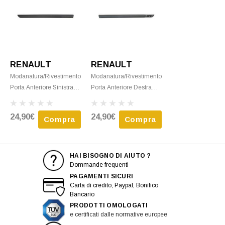
RENAULT
RENAULT
Modanatura/rivestimento
Modanatura/rivestimento
Porta Anteriore Sinistra
Porta Anteriore Destra
Per RENAULT MEGANE
Per RENAULT MEGANE
II, 2002-2008, Nero, 5
II, 2002-2008, Nero, 5
24,90€
24,90€
Compra
Compra
Porte
Porte, Foro Logo
HAI BISOGNO DI AIUTO ?
Dommande frequenti
PAGAMENTI SICURI
Carta di credito, Paypal, Bonifico
Bancario
PRODOTTI OMOLOGATI
e certificati dalle normative europee