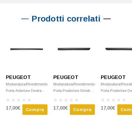
Prodotti correlati
PEUGEOT
PEUGEOT
PEUGEOT
Modanatura/rivestimento
Modanatura/rivestimento
Modanatura/rivest
Porta Anteriore Destra
Porta Posteriore Sinistra
Porta Posteriore De
Per PEUGEOT 307 Dal
Per PEUGEOT 307 Dal
Per PEUGEOT 307
2001 Al 2008, Nero, 5
2001 Al 2008, Nero, 5
2001 Al 2008, Nero
17,00€
17,00€
17,00€
Compra
Compra
Com
Porte, Nuovo
Porte, Nuovo
Porte, Nuovo