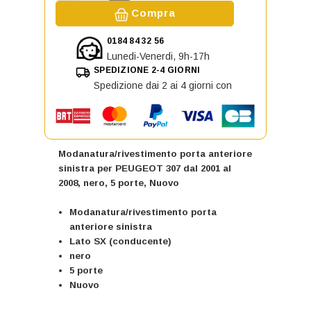
Aumenta la quantità di Modanatura/
Diminuisci la quantità di Modanatura/rivest
Compra
0184 84 32 56
Lunedi-Venerdi, 9h-17h
SPEDIZIONE 2-4 GIORNI
Spedizione dai 2 ai 4 giorni con
Modanatura/rivestimento porta anteriore
sinistra per PEUGEOT 307 dal 2001 al
2008, nero, 5 porte, Nuovo
Modanatura/rivestimento porta
anteriore sinistra
Lato SX (conducente)
nero
5 porte
Nuovo