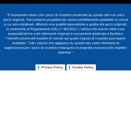
"È importante notare che i pezzi di ricambio presentati su questo sito non sono
pezzi originali. Sono tuttavia progettati per essere perfettamente adattabili ai veicoli
a cui sono destinati, offrendo una qualità equivalente a quella dei pezzi originali,
in conformità al Regolamento (UE) n° 461/2010. L'utilizzo dei marchi delle case
automobilistiche e dei riferimenti originali è unicamente destinato a facilitare
l'identificazione del modello di veicolo sul quale il pezzo di ricambio può essere
installato. Tutti i marchi che appaiono su questo sito come riferimenti di
applicazione per i pezzi di ricambio rimangono di proprietà esclusiva dei rispettivi
detentori."
Privacy Policy
Cookie Policy