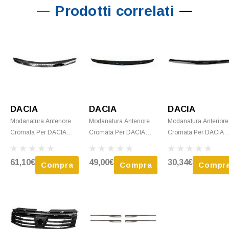
Prodotti correlati
DACIA
DACIA
DACIA
Modanatura Anteriore
Modanatura Anteriore
Modanatura Anteriore
Cromata Per DACIA
Cromata Per DACIA
Cromata Per DACIA
SANDERO I STEPWAY,
LOGAN I Fase 2, 2008-
LODGY Fase 1, 2012
2009-2012,
2012, Modanatura
2017, Modanatura
61,10€
49,00€
30,34€
Compra
Compra
Compr
Rivestimento Superiore
Superiore Della Griglia
Superiore Della Grigli
Della Griglia