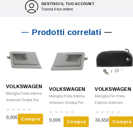
GESTISCI IL TUO ACCOUNT
Traccia il tuo ordine
Prodotti correlati
VOLKSWAGEN
VOLKSWAGEN
VOLKSWAGEN
Maniglia Porta Interna
Maniglia Porta Interna
Maniglia Per Porta
Anteriore Destra Per
Anteriore Sinistra Per
Esterna Anteriore
VOLKSWAGEN
VOLKSWAGEN
Sinistra Per
TRANSPORTER T4
TRANSPORTER T4
VOLKSWAGEN
9,00€
Compra
9,00€
36,65€
Fase 1 1990-1996,
Compra
Compra
Fase 2 1996-2003,
TRANSPORTER T4
Grigia, Nuova
Grigia, Nuova
Fase 1 1990-1996, For