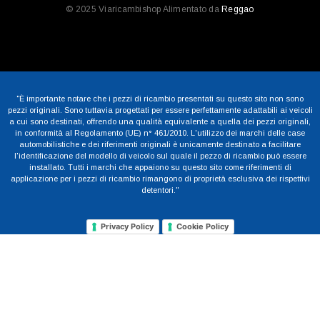
© 2025 Viaricambishop Alimentato da
Reggao
"È importante notare che i pezzi di ricambio presentati su questo sito non sono
pezzi originali. Sono tuttavia progettati per essere perfettamente adattabili ai veicoli
a cui sono destinati, offrendo una qualità equivalente a quella dei pezzi originali,
in conformità al Regolamento (UE) n° 461/2010. L'utilizzo dei marchi delle case
automobilistiche e dei riferimenti originali è unicamente destinato a facilitare
l'identificazione del modello di veicolo sul quale il pezzo di ricambio può essere
installato. Tutti i marchi che appaiono su questo sito come riferimenti di
applicazione per i pezzi di ricambio rimangono di proprietà esclusiva dei rispettivi
detentori."
Privacy Policy
Cookie Policy