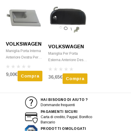
Chiave, Nera, Nuova
VOLKSWAGEN
VOLKSWAGEN
Maniglia Porta Interna
Maniglia Per Porta
Anteriore Destra Per
Esterna Anteriore Destra
VOLKSWAGEN
Per VOLKSWAGEN
TRANSPORTER T4
TRANSPORTER T4
9,00€
Compra
36,65€
Fase 2 1996-2003,
Compra
Fase 1 1990-1996, Foro
Grigia, Nuova
Chiave, Nera, Nuova
HAI BISOGNO DI AIUTO ?
Dommande frequenti
PAGAMENTI SICURI
Carta di credito, Paypal, Bonifico
Bancario
PRODOTTI OMOLOGATI