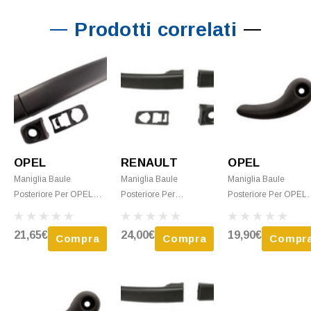
Prodotti correlati
OPEL
RENAULT
OPEL
Maniglia Baule
Maniglia Baule
Maniglia Baule
Posteriore Per OPEL
Posteriore Per
Posteriore Per OPEL
MOVANO II Dal 2010 Al
RENAULT MASTER II
MOVANO II Dal 2010 
2019, Modello Doppia
Dal 2010 Al 2014,
2019, Interna, Nera,
21,65€
24,00€
19,90€
Compra
Compra
Compr
Porta Posteriore, Nera,
Modello Doppia Porta
Modello 2 Porte, Nuo
Nuova
Posteriore, Nuova Da
Verniciare