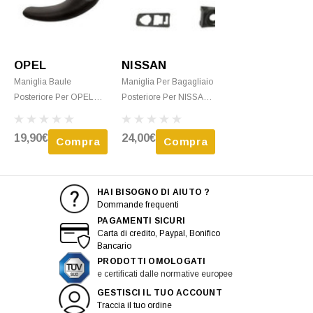
OPEL
NISSAN
Maniglia Baule
Maniglia Per Bagagliaio
Posteriore Per OPEL
Posteriore Per NISSAN
MOVANO I Fase 2 Dal
NV400 Dal 2010,
2003 Al 2010, Interna,
Modello Doppia Porta
19,90€
24,00€
Compra
Compra
Nera, Modello 2 Porte,
Posteriore, Nuova Da
Nuova
Verniciare
HAI BISOGNO DI AIUTO ?
Dommande frequenti
PAGAMENTI SICURI
Carta di credito, Paypal, Bonifico
Bancario
PRODOTTI OMOLOGATI
e certificati dalle normative europee
GESTISCI IL TUO ACCOUNT
Traccia il tuo ordine