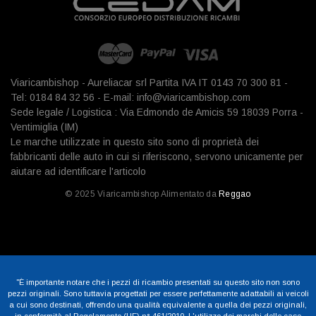
Viaricambishop - Aureliacar srl Partita IVA IT 0143 70 300 81 -
Tel: 0184 84 32 56 - E-mail: info@viaricambishop.com
Sede legale / Logistica : Via Edmondo de Amicis 59 18039 Porra -
Ventimiglia (IM)
Le marche utilizzate in questo sito sono di proprietà dei
fabbricanti delle auto in cui si riferiscono, servono unicamente per
aiutare ad identificare l'articolo
© 2025 Viaricambishop Alimentato da
Reggao
"È importante notare che i pezzi di ricambio presentati su questo sito non sono
pezzi originali. Sono tuttavia progettati per essere perfettamente adattabili ai veicoli
a cui sono destinati, offrendo una qualità equivalente a quella dei pezzi originali,