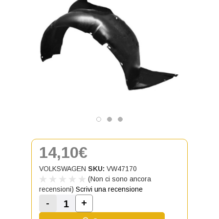
14,10€
VOLKSWAGEN
SKU:
VW47170
(Non ci sono ancora
recensioni)
Scrivi una recensione
-
+
Aumenta la quantità di Locaro An
Diminuisci la quantità di Locaro Anterior