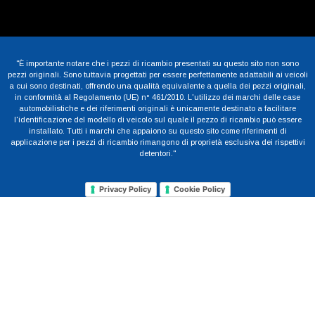
"È importante notare che i pezzi di ricambio presentati su questo sito non sono
pezzi originali. Sono tuttavia progettati per essere perfettamente adattabili ai veicoli
a cui sono destinati, offrendo una qualità equivalente a quella dei pezzi originali,
in conformità al Regolamento (UE) n° 461/2010. L'utilizzo dei marchi delle case
automobilistiche e dei riferimenti originali è unicamente destinato a facilitare
l'identificazione del modello di veicolo sul quale il pezzo di ricambio può essere
installato. Tutti i marchi che appaiono su questo sito come riferimenti di
applicazione per i pezzi di ricambio rimangono di proprietà esclusiva dei rispettivi
detentori."
Privacy Policy
Cookie Policy