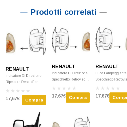
Prodotti correlati
RENAULT
RENAULT
RENAULT
Indicatore Di Direzione
Luce Lampeggiante
Indicatore Di Direzione
Specchietto Retrovisore
Specchietto Retrovi
Ripetitore Destro Per
Sinistro Per RENAULT
Sinistro Per RENAU
RENAULT MASTER III
MASTER III Fase 2,
MASTER III Fase 3, 
Ph.1, 2010-2014
17,67€
17,67€
Compra
Comp
17,67€
2014-2019, 16W,
2019, 16W, Ripetitor
Compra
Arancione (16W)
Ripetitore Arancione,
Arancione, Nuovo
Specchietto Retrovisore
Nuovo