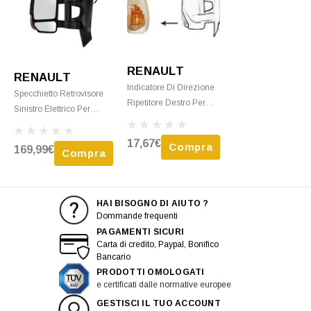
RENAULT
RENAULT
Indicatore Di Direzione
Specchietto Retrovisore
Ripetitore Destro Per
Sinistro Elettrico Per
RENAULT MASTER III
RENAULT MASTER III
Fase 2, 2014-2019,
Fase 1, 2010-2014,
17,67€
Compra
169,99€
Arancione, 16W,
Compra
Braccio Lungo,
Specchietto Retrovisore
Sbrinamento, Luce
Esterno, Nuovo
Arancione Lampeggiante
(16W), Nuovo
HAI BISOGNO DI AIUTO ?
Dommande frequenti
PAGAMENTI SICURI
Carta di credito, Paypal, Bonifico
Bancario
PRODOTTI OMOLOGATI
e certificati dalle normative europee
GESTISCI IL TUO ACCOUNT