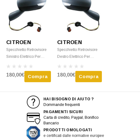
CITROEN
CITROEN
Specchietto Retrovisore
Specchietto Retrovisore
Sinistro Elettrico Per
Destro Elettrico Per
CITROEN C4 PICASSO II
CITROEN C4 PICASSO II
Fase 1, 2013-2016,
Ph.1, 2013-2016,
180,00€
180,00€
Compra
Compra
Sbrinamento, Luce
Sbrinamento,
Lampeggiante
Lampeggiante, CosÃ¬
HAI BISOGNO DI AIUTO ?
Dommande frequenti
PAGAMENTI SICURI
Carta di credito, Paypal, Bonifico
Bancario
PRODOTTI OMOLOGATI
e certificati dalle normative europee