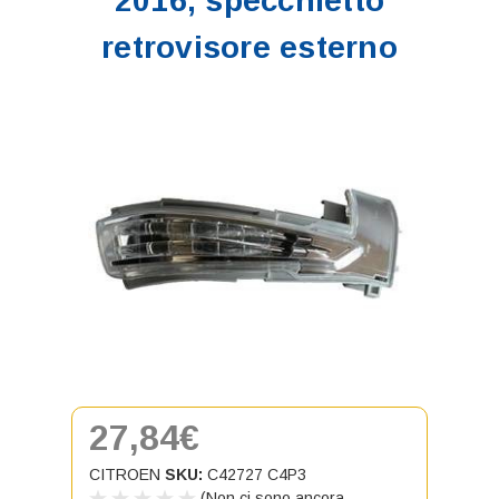
2016, specchietto
retrovisore esterno
27,84€
CITROEN
SKU:
C42727 C4P3
(Non ci sono ancora