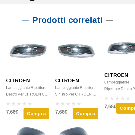
Prodotti correlati
CITROEN
CITROEN
CITROEN
Lampeggiatore
Lampeggiante Ripetitore
Lampeggiante Ripetitore
Ripetitore Destro 
Destro Per CITROEN C4
Sinistro Per CITROEN C4
CITROEN C4
PICASSO I Fase 2, 2010-
PICASSO I Fase 2, 2010-
PICASSO I Fase 1
7,68€
Comp
2013, Specchietto
2013 Specchietto
2007-2010,
7,68€
7,68€
Compra
Compra
Retrovisore Esterno
Retrovisore Esterno
Specchietto
Retrovisore Ester