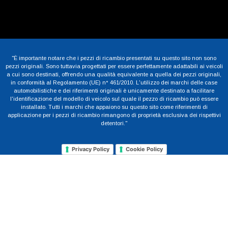
"È importante notare che i pezzi di ricambio presentati su questo sito non sono
pezzi originali. Sono tuttavia progettati per essere perfettamente adattabili ai veicoli
a cui sono destinati, offrendo una qualità equivalente a quella dei pezzi originali,
in conformità al Regolamento (UE) n° 461/2010. L'utilizzo dei marchi delle case
automobilistiche e dei riferimenti originali è unicamente destinato a facilitare
l'identificazione del modello di veicolo sul quale il pezzo di ricambio può essere
installato. Tutti i marchi che appaiono su questo sito come riferimenti di
applicazione per i pezzi di ricambio rimangono di proprietà esclusiva dei rispettivi
detentori."
Privacy Policy
Cookie Policy