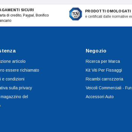
AGAMENTI SICURI
PRODOTTI OMOLOGATI
rta di credito, Paypal, Bonifico
e certificati dalle normative 
ancario
stenza
Negozio
uzione articolo
Ricerca per Marca
ro essere richiamato
Kit Viti Per Fissaggi
i e condizioni
Ricambi carrozzeria
tiva sulla privacy
Veicoli Commerciali - Fur
 magazzino del
Accessori Auto
o