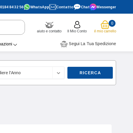
0184 84 32 56
WhatsApp
Contatto
Chat
Messenger
0
aiuto e contatto
Il Mio Conto
il mio carrello
Segui La Tua Spedizione
mazioni
RICERCA