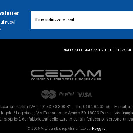
wsletter
Indirizzo
e-
sui nuovi
e
mail
RICERCA PER MARCA
KIT VITI PER FISSAGGI
R
iacar srl Partita IVA IT 0143 70 300 81 - Tel: 0184 84 32 56 - E-mail: 
legale / Logistica : Via Edmondo de Amicis 59 18039 Porra - Ventimigli
 proprietà dei fabbricanti delle auto in cui si riferiscono, servono unica
© 2025 Viaricambishop Alimentato da
Reggao