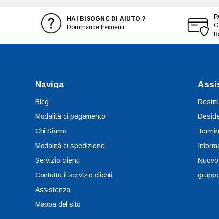
P
HAI BISOGNO DI AIUTO ?
Ca
Dommande frequenti
B
Naviga
Assi
Blog
Restit
Modalità di pagamento
Deside
Chi Siamo
Termin
Modalità di spedizione
Informa
Servizio clienti
Nuovo
Contatta il servizio clienti
grupp
Assistenza
Mappa del sito