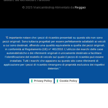
© 2025 Viaricambishop Alimentato da
Reggao
"È importante notare che i pezzi di ricambio presentati su questo sito non sono
pezzi originali. Sono tuttavia progettati per essere perfettamente adattabili ai veicoli
a cui sono destinati, offrendo una qualità equivalente a quella dei pezzi originali,
in conformità al Regolamento (UE) n° 461/2010. L'utilizzo dei marchi delle case
automobilistiche e dei riferimenti originali è unicamente destinato a facilitare
l'identificazione del modello di veicolo sul quale il pezzo di ricambio può essere
installato. Tutti i marchi che appaiono su questo sito come riferimenti di
applicazione per i pezzi di ricambio rimangono di proprietà esclusiva dei rispettivi
detentori."
Privacy Policy
Cookie Policy