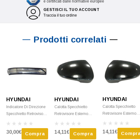
e certificati dalle normative europee
GESTISCI IL TUO ACCOUNT
Traccia il tuo ordine
Prodotti correlati
HYUNDAI
HYUNDAI
HYUNDAI
Calotta Specchietto
Indicatore Di Direzione
Calotta Specchietto
Retrovisore Esterno
Specchietto Retrovisore
Retrovisore Esterno
Sinistro Per HYUNDA
Destro Per HYUNDAI
Destro Per HYUNDAI
TUCSON III Fase 1,
TUCSON III Fase 2,
TUCSON III Fase 1,
14,11€
30,00€
14,11€
Compr
Compra
Compra
2015-2018, Foro
2018-2020, Bianco,
2015-2018, Foro