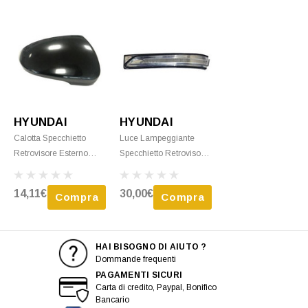
Indicatore Di Direzion
Nuovo
Indicatore Di Direzione,
Nero, Nuovo
Nero, Nuovo
HYUNDAI
HYUNDAI
Calotta Specchietto
Luce Lampeggiante
Retrovisore Esterno
Specchietto Retrovisore
Destro Per HYUNDAI
Sinistro Per HYUNDAI
TUCSON III Fase 2,
TUCSON III Fase 1,
14,11€
30,00€
Compra
Compra
2018-2020, Foro
2015-2018, Bianco,
Indicatore Di Direzione,
Nuovo
Nero, Nuovo
HAI BISOGNO DI AIUTO ?
Dommande frequenti
PAGAMENTI SICURI
Carta di credito, Paypal, Bonifico
Bancario