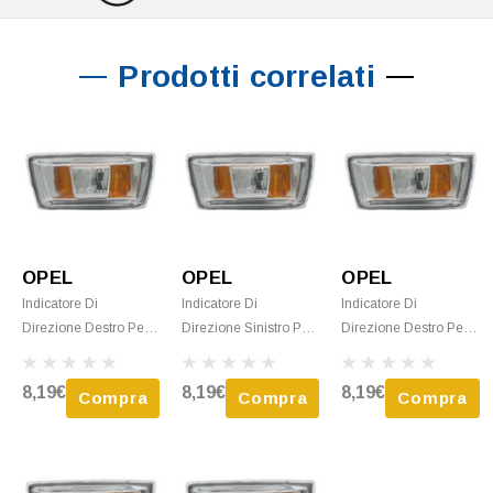
Prodotti correlati
OPEL
OPEL
OPEL
Indicatore Di
Indicatore Di
Indicatore Di
Direzione Destro Per
Direzione Sinistro Per
Direzione Destro Per
OPEL ASTRA H Dal
OPEL ASTRA H Dal
OPEL ASTRA H Dal
2007 Al 2009 Incolore,
2004 Al 2007 Incolore,
2004 Al 2007 Incolore,
8,19€
8,19€
8,19€
Compra
Compra
Compra
Con Bordo Grigio,
Con Bordo Grigio,
Con Bordo Grigio,
Nuovo
Nuovo
Nuovo