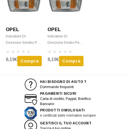
OPEL
OPEL
Indicatore Di
Indicatore Di
Direzione Sinistro Per
Direzione Destro Per
OPEL ASTRA H GTC
OPEL ASTRA H GTC
Dal 2004 Al 2011
Dal 2004 Al 2011
8,19€
8,19€
Compra
Compra
Incolore, Con Bordo
Incolore, Con Bordo
Grigio, Nuovo
Grigio, Nuovo
HAI BISOGNO DI AIUTO ?
Dommande frequenti
PAGAMENTI SICURI
Carta di credito, Paypal, Bonifico
Bancario
PRODOTTI OMOLOGATI
e certificati dalle normative europee
GESTISCI IL TUO ACCOUNT
Traccia il tuo ordine