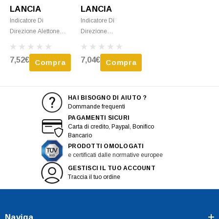
LANCIA
LANCIA
Indicatore Di
Indicatore Di
Direzione Alettone
Direzione
Anteriore Sinistro Per
Destro/sinsitro Per
LANCIA YPSILON II
LANCIA YPSILON -
7,52€
7,04€
Compra
Compra
Ph. 1 2011-2015,
2006 > 2011 Incolore
Incolore, Nuovo
Nuovo
HAI BISOGNO DI AIUTO ?
Dommande frequenti
PAGAMENTI SICURI
Carta di credito, Paypal, Bonifico
Bancario
PRODOTTI OMOLOGATI
e certificati dalle normative europee
GESTISCI IL TUO ACCOUNT
Traccia il tuo ordine
Naviga