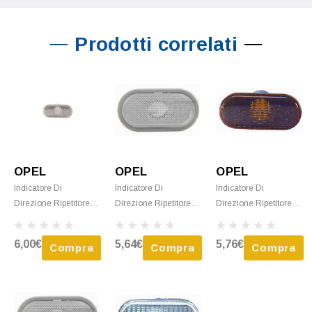
Prodotti correlati
OPEL
OPEL
OPEL
Indicatore Di
Indicatore Di
Indicatore Di
Direzione Ripetitore
Direzione Ripetitore
Direzione Ripetitore
Destro O Sinistro Per
Destro O Sinistro Per
Destro O Sinistro Per
OPEL MOVANO I
OPEL MOVANO I
OPEL MOVANO I
6,00€
5,64€
5,76€
Compra
Compra
Compra
Fase 1, 1999-2003,
Ph.2, 2003-2010,
Fase 1, 1999-2003,
Bianco, Alettone
FumÃ©, Alettone
Arancione, Alettone
Anteriore
Anteriore
Anteriore