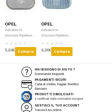
OPEL
OPEL
Indicatore Di
Indicatore Di
Direzione Ripetitore
Direzione Ripetitore
Destro O Sinistro Per
Destro O Sinistro Per
OPEL MOVANO I
OPEL VIVARO I Fase
5,64€
6,00€
Compra
Compra
Fase 1, 1999-2003,
2, 2006-2014, Bianco,
FumÃ©, Alettone
Alettone Anteriore,
Anteriore
HAI BISOGNO DI AIUTO ?
Dommande frequenti
PAGAMENTI SICURI
Carta di credito, Paypal, Bonifico
Bancario
PRODOTTI OMOLOGATI
e certificati dalle normative europee
GESTISCI IL TUO ACCOUNT
Traccia il tuo ordine