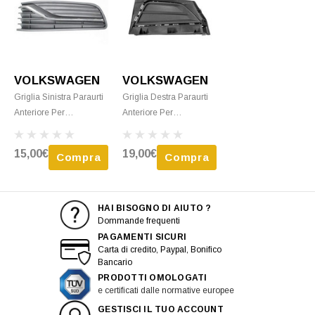
VOLKSWAGEN
VOLKSWAGEN
Griglia Sinistra Paraurti
Griglia Destra Paraurti
Anteriore Per
Anteriore Per
VOLKSWAGEN POLO
VOLKSWAGEN POLO
Dal 2014 Al 2017
6 Dal 2017 Nera, Nuova
15,00€
19,00€
Compra
Compra
Modello Comfortline,
Senza Sede
Fendinebbia, Nuova
HAI BISOGNO DI AIUTO ?
Dommande frequenti
PAGAMENTI SICURI
Carta di credito, Paypal, Bonifico
Bancario
PRODOTTI OMOLOGATI
e certificati dalle normative europee
GESTISCI IL TUO ACCOUNT