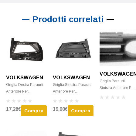
Prodotti correlati
VOLKSWAGE
VOLKSWAGEN
VOLKSWAGEN
Griglia Paraurti
Griglia Destra Paraurti
Griglia Sinistra Paraurti
Sinistra Anteriore Per
Anteriore Per
Anteriore Per
VOLKSWAGEN
VOLKSWAGEN POLO
VOLKSWAGEN POLO
POLO - 2001 > 2005
6 Dal 2017 Nera, Con
6 Dal 2017 Nera, Nuova
Nera C/sede
17,28€
19,00€
Compra
Compra
Sede Fendinebbia,
Fendinebbia Nuova
Nuova