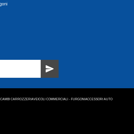
goni
ICAMBI CARROZZERIA
VEICOLI COMMERCIALI - FURGONI
ACCESSORI AUTO