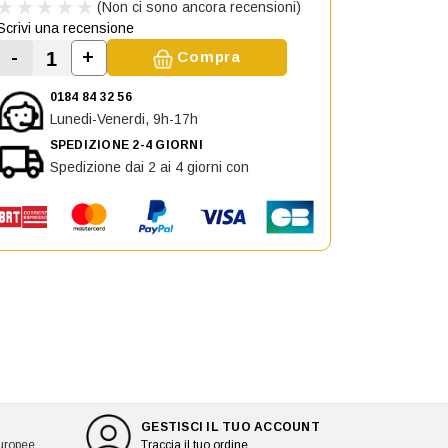
(Non ci sono ancora recensioni)
Scrivi una recensione
-
+
Compra
Aumenta la quantità di Griglia sinistra Parau
Diminuisci la quantità di Griglia sinistra Paraurti Ant
0184 84 32 56
Lunedi-Venerdi, 9h-17h
SPEDIZIONE 2-4 GIORNI
Spedizione dai 2 ai 4 giorni con
GESTISCI IL TUO ACCOUNT
europee
Traccia il tuo ordine