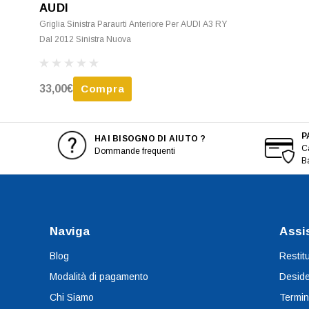
AUDI
Griglia Sinistra Paraurti Anteriore Per AUDI A3 RY
Dal 2012 Sinistra Nuova
33,00€
Compra
P
HAI BISOGNO DI AIUTO ?
Ca
Dommande frequenti
B
Naviga
Assi
Blog
Restit
Modalità di pagamento
Deside
Chi Siamo
Termin