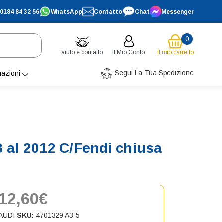
0184 84 32 56
WhatsApp
Contatto
Chat
Messenger
0
aiuto e contatto
Il Mio Conto
il mio carrello
Segui La Tua Spedizione
mazioni
8 al 2012 C/Fendi chiusa
12,60€
AUDI
SKU:
4701329 A3-5