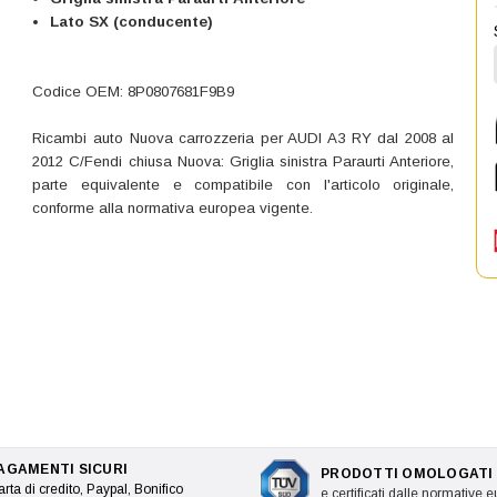
Lato SX (conducente)
Codice OEM: 8P0807681F9B9
Ricambi auto Nuova carrozzeria per AUDI A3 RY dal 2008 al
2012 C/Fendi chiusa Nuova: Griglia sinistra Paraurti Anteriore,
parte equivalente e compatibile con l'articolo originale,
conforme alla normativa europea vigente.
AGAMENTI SICURI
PRODOTTI OMOLOGATI
rta di credito, Paypal, Bonifico
e certificati dalle normative 