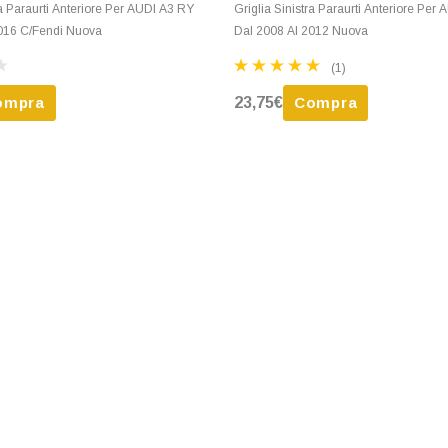
ra Paraurti Anteriore Per AUDI A3 RY
Griglia Sinistra Paraurti Anteriore Per
016 C/Fendi Nuova
Dal 2008 Al 2012 Nuova
(1)
ompra
23,75€
Compra