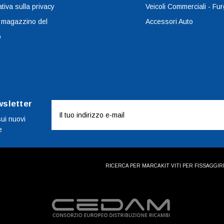
tiva sulla privacy
Veicoli Commerciali - Fur
 magazzino del
Accessori Auto
o
wsletter
Indirizzo
e-
sui nuovi
e
mail
RICERCA PER MARCA
KIT VITI PER FISSAGGI
R