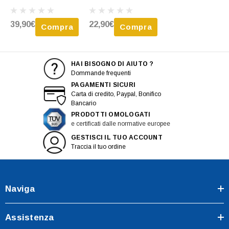
KIA SORENTO 2014-
KIA SORENTO 2009-
2017, Nuova
2014, Con Foro
39,90€
22,90€
Compra
Compra
Fendinebbia, Nuova
HAI BISOGNO DI AIUTO ?
Dommande frequenti
PAGAMENTI SICURI
Carta di credito, Paypal, Bonifico
Bancario
PRODOTTI OMOLOGATI
e certificati dalle normative europee
GESTISCI IL TUO ACCOUNT
Traccia il tuo ordine
Naviga
Assistenza