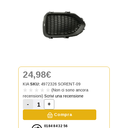
24,98€
KIA
SKU:
4972326 SORENT-09
(Non ci sono ancora
recensioni)
Scrivi una recensione
-
+
Aumenta la quantità di Griglia lat
Diminuisci la quantità di Griglia laterale 
Compra
0184 84 32 56