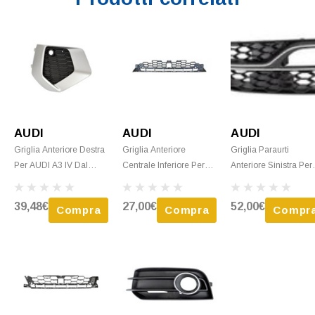
AUDI
AUDI
AUDI
Griglia Anteriore Destra
Griglia Anteriore
Griglia Paraurti
Per AUDI A3 IV Dal
Centrale Inferiore Per
Anteriore Sinistra Per
2020, Nera, Con
AUDI A3 IV Dal 2020,
AUDI A3 III Ph.1 2012
Cornice Argento, Nuova
Nera, Nuova
2016, Nera, Con Finit
39,48€
27,00€
52,00€
Compra
Compra
Compr
Argento, Mod.S3, Nu