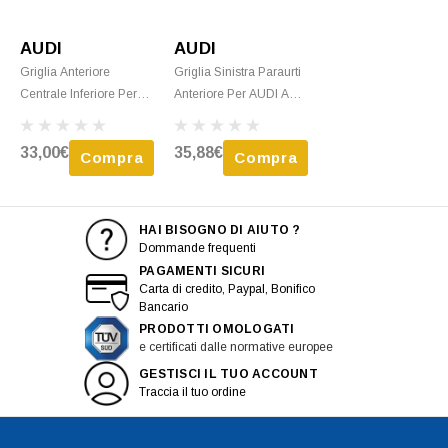
AUDI
AUDI
Griglia Anteriore
Griglia Sinistra Paraurti
Centrale Inferiore Per
Anteriore Per AUDI A1
AUDI A3 IV Dal 2020,
Dal 2010 Al 2014 Con
Nera, Mod. LINEA S,
Sede Fendinebbia,
33,00€
35,88€
Compra
Compra
Nuovo
Nera, Con Cornice
Cromata, Nuova
HAI BISOGNO DI AIUTO ?
Dommande frequenti
PAGAMENTI SICURI
Carta di credito, Paypal, Bonifico
Bancario
PRODOTTI OMOLOGATI
e certificati dalle normative europee
GESTISCI IL TUO ACCOUNT
Traccia il tuo ordine