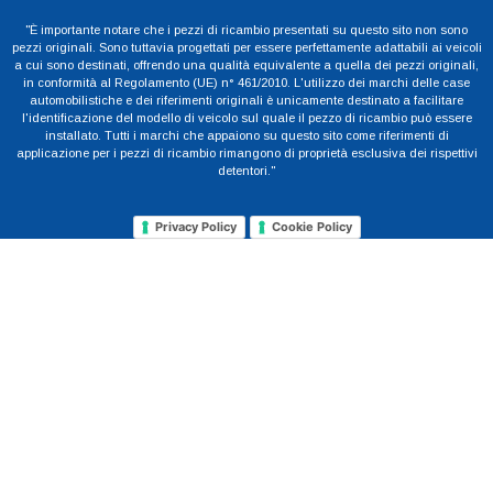
"È importante notare che i pezzi di ricambio presentati su questo sito non sono
pezzi originali. Sono tuttavia progettati per essere perfettamente adattabili ai veicoli
a cui sono destinati, offrendo una qualità equivalente a quella dei pezzi originali,
in conformità al Regolamento (UE) n° 461/2010. L'utilizzo dei marchi delle case
automobilistiche e dei riferimenti originali è unicamente destinato a facilitare
l'identificazione del modello di veicolo sul quale il pezzo di ricambio può essere
installato. Tutti i marchi che appaiono su questo sito come riferimenti di
applicazione per i pezzi di ricambio rimangono di proprietà esclusiva dei rispettivi
detentori."
Privacy Policy
Cookie Policy