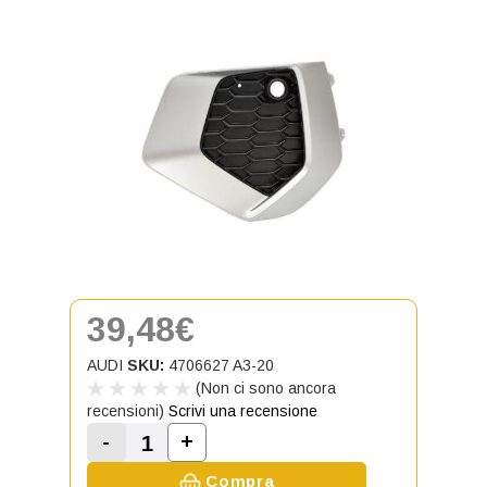
39,48€
AUDI
SKU:
4706627 A3-20
(Non ci sono ancora
recensioni)
Scrivi una recensione
-
+
Aumenta la quantità di Griglia ante
Diminuisci la quantità di Griglia anteriore s
Compra