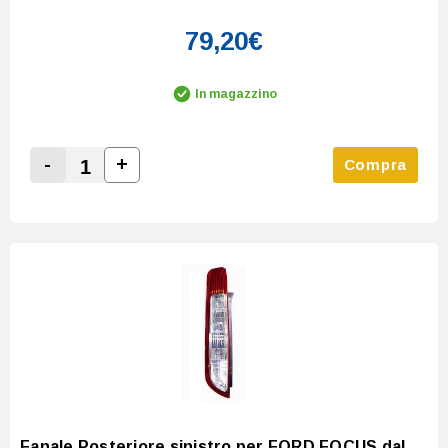
79,20€
In magazzino
-
+
Compra
Increase Quantity:
Decrease Quantity:
Fanale Posteriore sinistro per FORD FOCUS dal