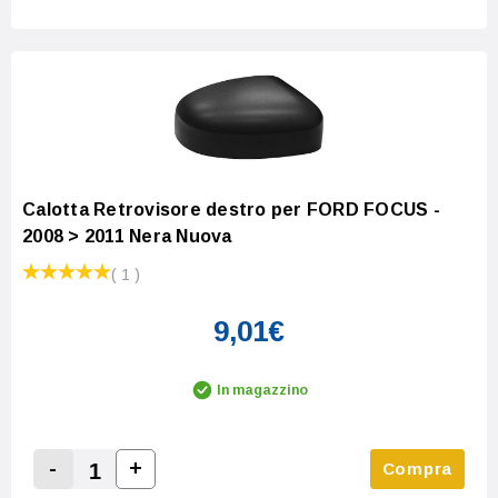
Calotta Retrovisore destro per FORD FOCUS -
2008 > 2011 Nera Nuova
( 1 )
9,01€
In magazzino
-
+
Compra
Increase Quantity:
Decrease Quantity: