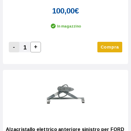
100,00€
In magazzino
-
+
Compra
Increase Quantity:
Decrease Quantity:
Alzacristallo elettrico anteriore sinistro per FORD