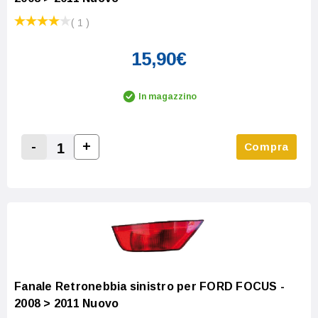
( 1 )
15,90€
In magazzino
-
+
Compra
Increase Quantity:
Decrease Quantity:
Fanale Retronebbia sinistro per FORD FOCUS -
2008 > 2011 Nuovo