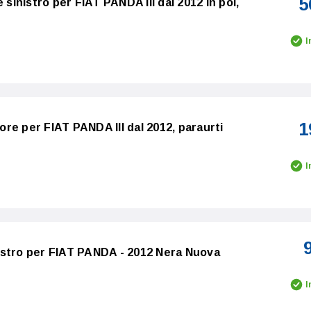
5
 sinistro per FIAT PANDA III dal 2012 in poi,
I
1
re per FIAT PANDA III dal 2012, paraurti
I
estro per FIAT PANDA - 2012 Nera Nuova
I