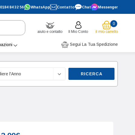
0184 84 32 56
WhatsApp
Contatto
Chat
Messenger
0
aiuto e contatto
Il Mio Conto
il mio carrello
Segui La Tua Spedizione
mazioni
RICERCA