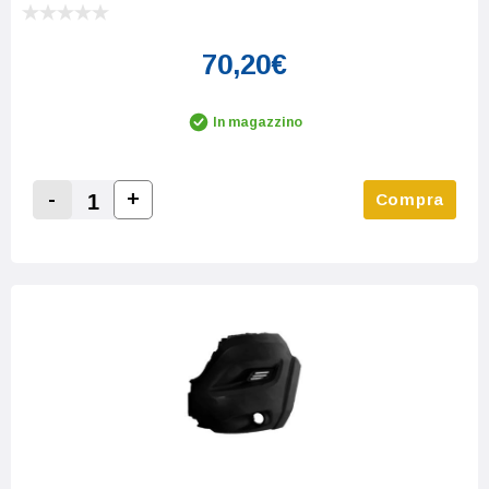
70,20€
In magazzino
-
+
Compra
Increase Quantity:
Decrease Quantity: