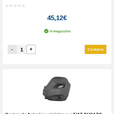
45,12€
In magazzino
-
+
Compra
Increase Quantity:
Decrease Quantity: