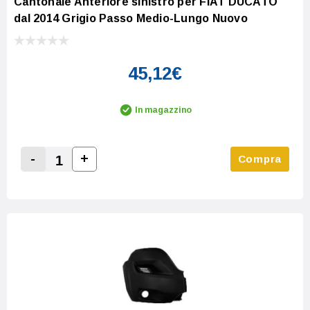
Cantonale Anteriore sinistro per FIAT DUCATO
dal 2014 Grigio Passo Medio-Lungo Nuovo
45,12€
In magazzino
-
+
Compra
Increase Quantity:
Decrease Quantity: