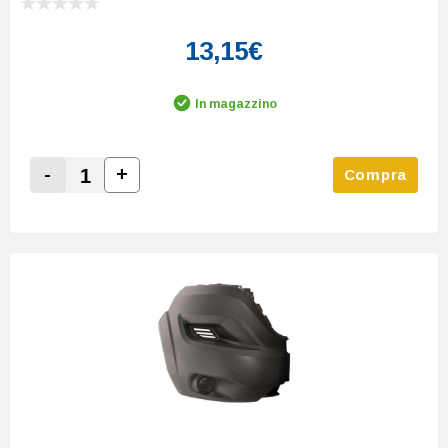
13,15€
In magazzino
-
+
Compra
Increase Quantity:
Decrease Quantity: