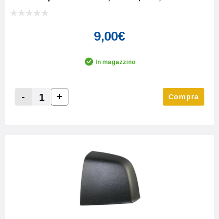
9,00€
In magazzino
-
+
Compra
Increase Quantity:
Decrease Quantity: