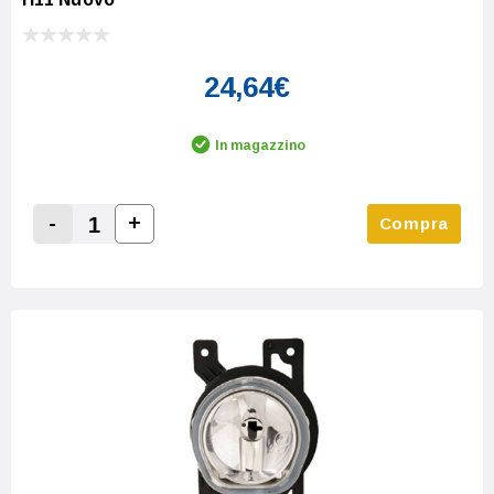
24,64€
In magazzino
-
+
Compra
Increase Quantity:
Decrease Quantity: