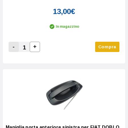
13,00€
In magazzino
-
+
Compra
Increase Quantity:
Decrease Quantity:
Maniglia porta anteriore sinistra per FIAT DOBLO