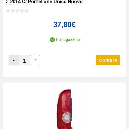
> 2014 C/ Portellone Unico Nuovo
37,80€
In magazzino
-
+
Compra
Increase Quantity:
Decrease Quantity: