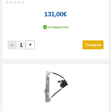
131,00€
In magazzino
-
+
Compra
Increase Quantity:
Decrease Quantity: