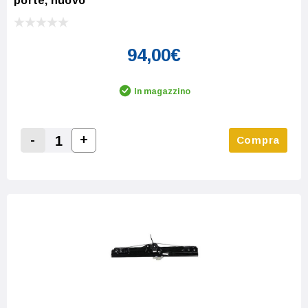
porte, nuovo
94,00€
In magazzino
-
+
Compra
Increase Quantity:
Decrease Quantity: