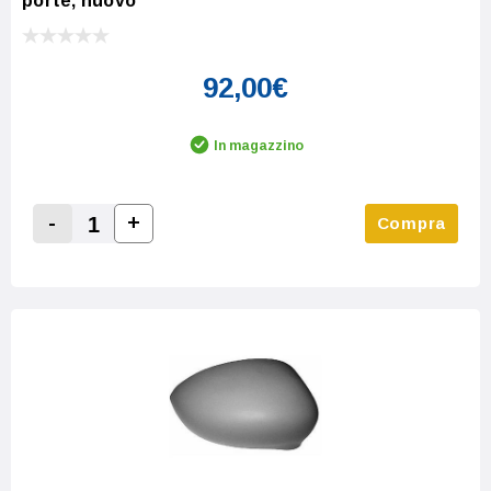
porte, nuovo
92,00€
In magazzino
-
+
Compra
Increase Quantity:
Decrease Quantity: