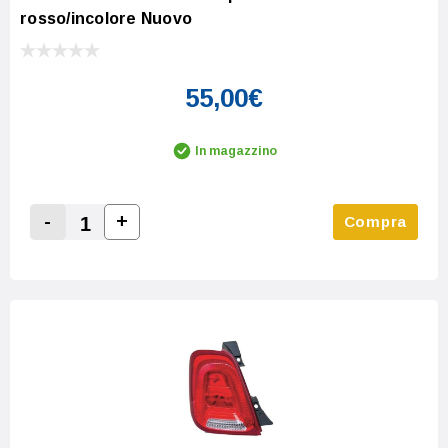
rosso/incolore Nuovo
55,00€
In magazzino
-
+
Compra
Increase Quantity:
Decrease Quantity: