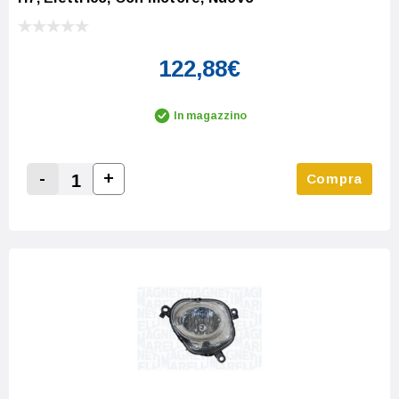
122,88€
In magazzino
-
+
Compra
Increase Quantity:
Decrease Quantity: