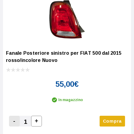
Fanale Posteriore sinistro per FIAT 500 dal 2015
rosso/incolore Nuovo
55,00€
In magazzino
-
+
Compra
Increase Quantity:
Decrease Quantity: