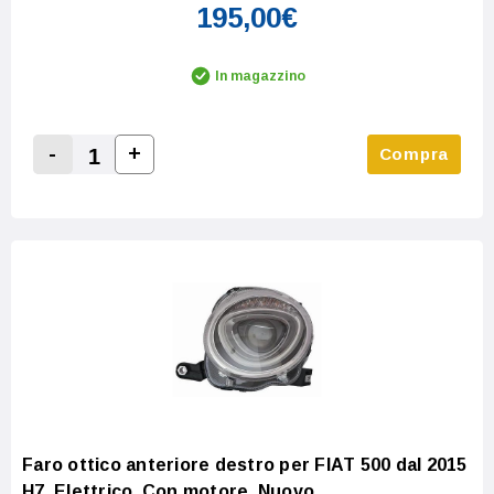
195,00€
In magazzino
-
+
Compra
Increase Quantity:
Decrease Quantity:
Faro ottico anteriore destro per FIAT 500 dal 2015
H7, Elettrico, Con motore, Nuovo