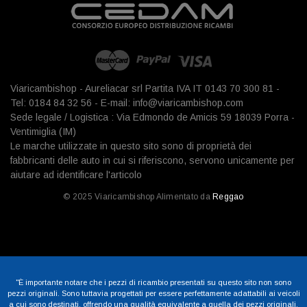
Viaricambishop - Aureliacar srl Partita IVA IT 0143 70 300 81 -
Tel: 0184 84 32 56 - E-mail: info@viaricambishop.com
Sede legale / Logistica : Via Edmondo de Amicis 59 18039 Porra -
Ventimiglia (IM)
Le marche utilizzate in questo sito sono di proprietà dei
fabbricanti delle auto in cui si riferiscono, servono unicamente per
aiutare ad identificare l'articolo
© 2025 Viaricambishop Alimentato da
Reggao
"È importante notare che i pezzi di ricambio presentati su questo sito non sono
pezzi originali. Sono tuttavia progettati per essere perfettamente adattabili ai veicoli
a cui sono destinati, offrendo una qualità equivalente a quella dei pezzi originali,