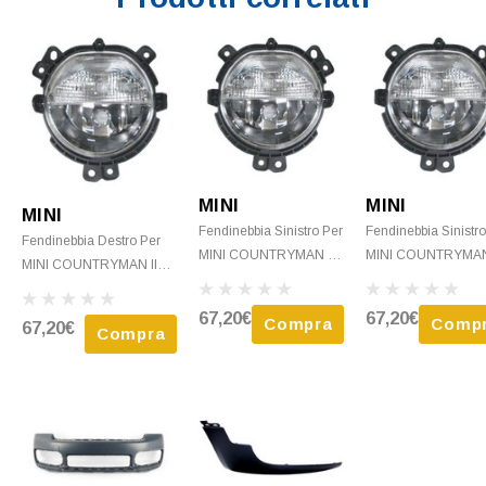
MINI
MINI
MINI
Fendinebbia Sinistro Per
Fendinebbia Sinistr
Fendinebbia Destro Per
MINI COUNTRYMAN II
MINI COUNTRYMAN
MINI COUNTRYMAN II
F60 2017-2020, H8,
F60 Dal 2020, H8,
F60 Dal 2020, H8,
Paraurti Anteriore,
Paraurti Anteriore,
Paraurti Anteriore, Nuovo
67,20€
67,20€
Compra
Comp
67,20€
Nuovo
Nuovo
Compra