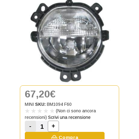
67,20€
MINI
SKU:
BM1094 F60
(Non ci sono ancora
recensioni)
Scrivi una recensione
-
+
Aumenta la quantità di Fendinebbia
Diminuisci la quantità di Fendinebbia destr
Compra