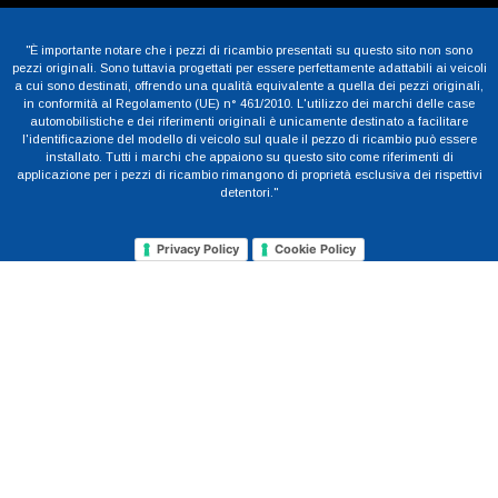
"È importante notare che i pezzi di ricambio presentati su questo sito non sono
pezzi originali. Sono tuttavia progettati per essere perfettamente adattabili ai veicoli
a cui sono destinati, offrendo una qualità equivalente a quella dei pezzi originali,
in conformità al Regolamento (UE) n° 461/2010. L'utilizzo dei marchi delle case
automobilistiche e dei riferimenti originali è unicamente destinato a facilitare
l'identificazione del modello di veicolo sul quale il pezzo di ricambio può essere
installato. Tutti i marchi che appaiono su questo sito come riferimenti di
applicazione per i pezzi di ricambio rimangono di proprietà esclusiva dei rispettivi
detentori."
Privacy Policy
Cookie Policy