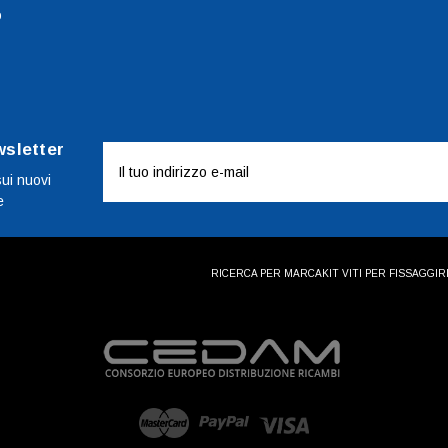
o
wsletter
Indirizzo
e-
sui nuovi
e
mail
RICERCA PER MARCA
KIT VITI PER FISSAGGI
R