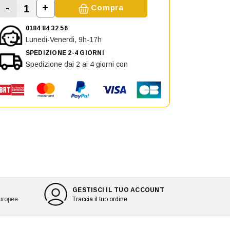
-
+
Compra
Aumenta la quantità di Fendinebbia destro o
Diminuisci la quantità di Fendinebbia destro o sinist
0184 84 32 56
Lunedi-Venerdi, 9h-17h
SPEDIZIONE 2-4 GIORNI
Spedizione dai 2 ai 4 giorni con
GESTISCI IL TUO ACCOUNT
europee
Traccia il tuo ordine