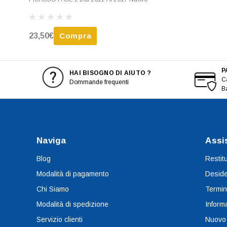
23,50€
Compra
P
HAI BISOGNO DI AIUTO ?
Ca
Dommande frequenti
B
Naviga
Assi
Blog
Restit
Modalità di pagamento
Deside
Chi Siamo
Termin
Modalità di spedizione
Informa
Servizio clienti
Nuovo