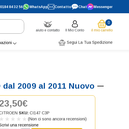
0184 84 32 56
WhatsApp
Contatto
Chat
Messenger
0
aiuto e contatto
Il Mio Conto
il mio carrello
Segui La Tua Spedizione
mazioni
 dal 2009 al 2011 Nuovo
23,50€
CITROEN
SKU:
CI147 C3P
(Non ci sono ancora recensioni)
Scrivi una recensione