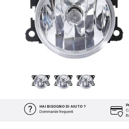
P
HAI BISOGNO DI AIUTO ?
Ca
Dommande frequenti
B