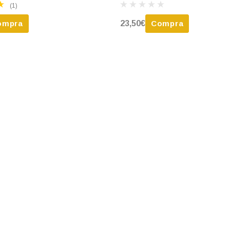
(1)
ompra
23,50€
Compra