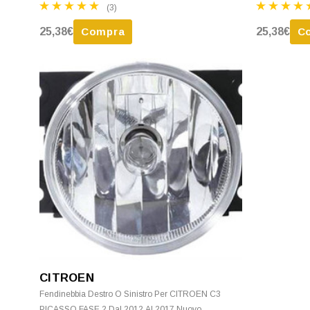
(3)
25,38€
Compra
25,38€
C
CITROEN
Fendinebbia Destro O Sinistro Per CITROEN C3
PICASSO FASE 2 Dal 2012 Al 2017 Nuovo