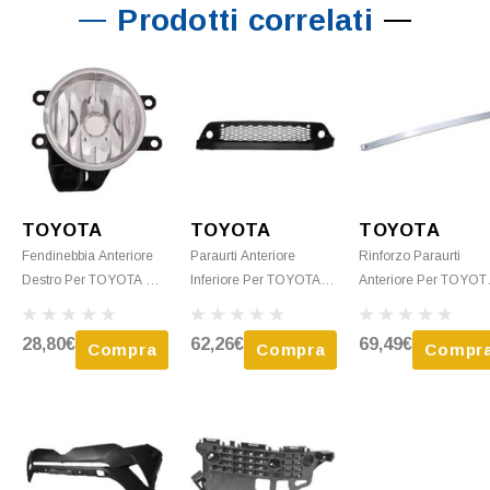
Prodotti correlati
TOYOTA
TOYOTA
TOYOTA
Fendinebbia Anteriore
Paraurti Anteriore
Rinforzo Paraurti
Destro Per TOYOTA C-
Inferiore Per TOYOTA
Anteriore Per TOYOT
HR Phase 1, 2016-
C-HR Phase 1, 2016-
C-HR Phase 1, 2016-
2019, H16, Paraurti
2019, Nero, Nuovo
2019, Alluminio, Nuo
28,80€
62,26€
69,49€
Compra
Compra
Compr
Anteriore, Nuovo