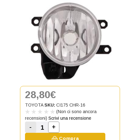
28,80€
TOYOTA
SKU:
CI175 CHR-16
(Non ci sono ancora
recensioni)
Scrivi una recensione
-
+
Aumenta la quantità di Fendinebbia
Diminuisci la quantità di Fendinebbia anter
Compra