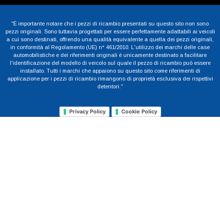
"È importante notare che i pezzi di ricambio presentati su questo sito non sono
pezzi originali. Sono tuttavia progettati per essere perfettamente adattabili ai veicoli
a cui sono destinati, offrendo una qualità equivalente a quella dei pezzi originali,
in conformità al Regolamento (UE) n° 461/2010. L'utilizzo dei marchi delle case
automobilistiche e dei riferimenti originali è unicamente destinato a facilitare
l'identificazione del modello di veicolo sul quale il pezzo di ricambio può essere
installato. Tutti i marchi che appaiono su questo sito come riferimenti di
applicazione per i pezzi di ricambio rimangono di proprietà esclusiva dei rispettivi
detentori."
Privacy Policy
Cookie Policy