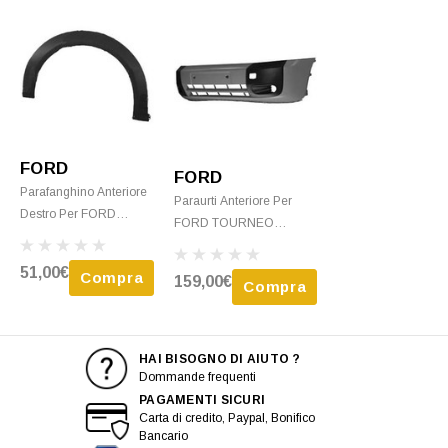
FORD
FORD
Parafanghino Anteriore
Paraurti Anteriore Per
Destro Per FORD
FORD TOURNEO
TOURNEO CONNECT I
CONNECT I Fase 2,
Fase 2, 2006-2009,
2006-2009, Fori
51,00€
Compra
159,00€
Nuovo
Compra
Fendinebbia, Nuovo
HAI BISOGNO DI AIUTO ?
Dommande frequenti
PAGAMENTI SICURI
Carta di credito, Paypal, Bonifico
Bancario