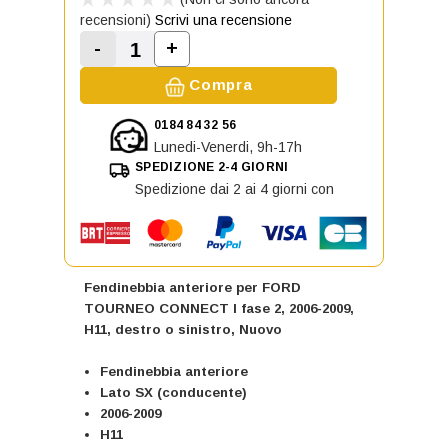
recensioni)
Scrivi una recensione
-
+
Aumenta la quantità di Fendinebbi
Diminuisci la quantità di Fendinebbia ante
Compra
0184 84 32 56
Lunedi-Venerdi, 9h-17h
SPEDIZIONE 2-4 GIORNI
Spedizione dai 2 ai 4 giorni con
Fendinebbia anteriore per FORD
TOURNEO CONNECT I fase 2, 2006-2009,
H11, destro o sinistro, Nuovo
Fendinebbia anteriore
Lato SX (conducente)
2006-2009
H11