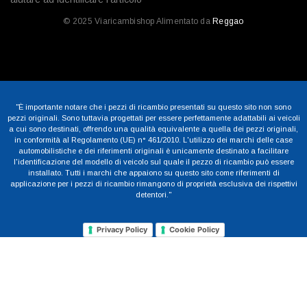
© 2025 Viaricambishop Alimentato da
Reggao
"È importante notare che i pezzi di ricambio presentati su questo sito non sono
pezzi originali. Sono tuttavia progettati per essere perfettamente adattabili ai veicoli
a cui sono destinati, offrendo una qualità equivalente a quella dei pezzi originali,
in conformità al Regolamento (UE) n° 461/2010. L'utilizzo dei marchi delle case
automobilistiche e dei riferimenti originali è unicamente destinato a facilitare
l'identificazione del modello di veicolo sul quale il pezzo di ricambio può essere
installato. Tutti i marchi che appaiono su questo sito come riferimenti di
applicazione per i pezzi di ricambio rimangono di proprietà esclusiva dei rispettivi
detentori."
Privacy Policy
Cookie Policy