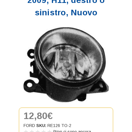
2009, H11, destro o
sinistro, Nuovo
12,80€
FORD
SKU:
RE126 TO-2
(Non ci sono ancora