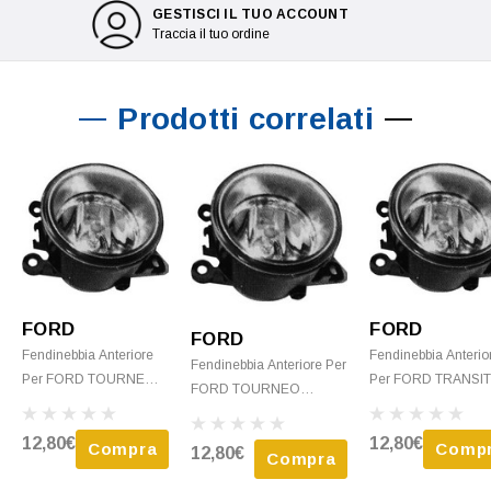
GESTISCI IL TUO ACCOUNT
Traccia il tuo ordine
Prodotti correlati
FORD
FORD
FORD
Fendinebbia Anteriore
Fendinebbia Anterio
Fendinebbia Anteriore Per
Per FORD TOURNEO
Per FORD TRANSI
FORD TOURNEO
CONNECT I Fase 1,
CONNECT I Fase 2,
CONNECT I Fase 3,
2002-2006, H11, Destro
2006-2009, H11, De
2009-2013, H11, Destro O
12,80€
12,80€
Compra
Comp
12,80€
O Sinistro, Nuovo
O Sinistro, Nuovo
Compra
Sinistro, Nuovo