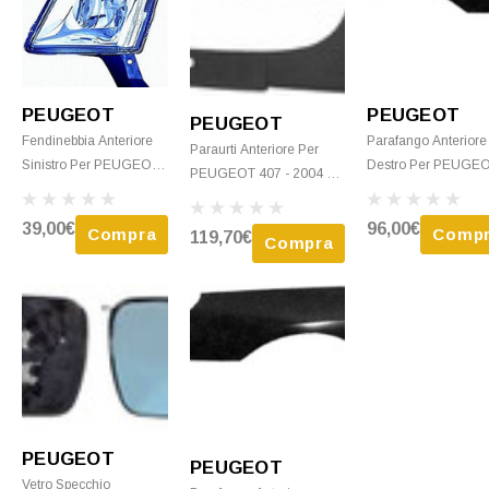
PEUGEOT
PEUGEOT
PEUGEOT
Fendinebbia Anteriore
Parafango Anteriore
Paraurti Anteriore Per
Sinistro Per PEUGEOT
Destro Per PEUGE
PEUGEOT 407 - 2004 >
407, 2004-2011, Nuovo
407 - 2004 > 2011
2011 C/ Fendinebbia
Nuovo Da Verniciar
Nuovo Da Verniciare
39,00€
96,00€
Compra
Comp
119,70€
Compra
PEUGEOT
PEUGEOT
Vetro Specchio