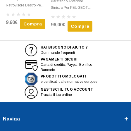
Parafango Anteriore
Retrovisore Destro Per
Sinistro Per PEUGEOT
PEUGEOT 407, 2004-
407 - 2004 > 2011 Nuovo
2011, Nuovo
Da Verniciare
9,60€
Compra
96,00€
Compra
HAI BISOGNO DI AIUTO ?
Dommande frequenti
PAGAMENTI SICURI
Carta di credito, Paypal, Bonifico
Bancario
PRODOTTI OMOLOGATI
e certificati dalle normative europee
GESTISCI IL TUO ACCOUNT
Traccia il tuo ordine
Naviga