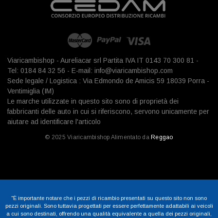
Viaricambishop - Aureliacar srl Partita IVA IT 0143 70 300 81 -
Tel: 0184 84 32 56 - E-mail: info@viaricambishop.com
Sede legale / Logistica : Via Edmondo de Amicis 59 18039 Porra -
Ventimiglia (IM)
Le marche utilizzate in questo sito sono di proprietà dei
fabbricanti delle auto in cui si riferiscono, servono unicamente per
aiutare ad identificare l'articolo
© 2025 Viaricambishop Alimentato da
Reggao
"È importante notare che i pezzi di ricambio presentati su questo sito non sono
pezzi originali. Sono tuttavia progettati per essere perfettamente adattabili ai veicoli
a cui sono destinati, offrendo una qualità equivalente a quella dei pezzi originali,