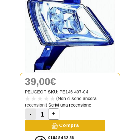
39,00€
PEUGEOT
SKU:
PE146 407-04
(Non ci sono ancora
recensioni)
Scrivi una recensione
-
+
Aumenta la quantità di Fendinebbi
Diminuisci la quantità di Fendinebbia anter
Compra
0184 84 32 56