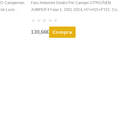
CATO Campervan
Faro Anteriore Destro Per Camper CITROÃŒN
Con Luce
JUMPER II Fase 1, 2011-2014, H7+H15+PY21, Con
Luce Di Marcia Diurna, Nuovo
130,66€
Compra