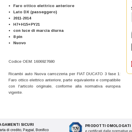
Faro ottico elettrico anteriore
Lato DX (passeggero)
2011-2014
H7+H15+PY21
con luce di marcia diurna
8 pin
Nuovo
Codice OEM: 1606927680
Ricambi auto Nuova carrozzeria per FIAT DUCATO 3 fase 1:
Faro ottico elettrico anteriore, parte equivalente e compatibile
con l'articolo originale, conforme alla normativa europea
vigente.
AGAMENTI SICURI
PRODOTTI OMOLOGATI
rta di credito, Paypal, Bonifico
e certificati dalle normative 