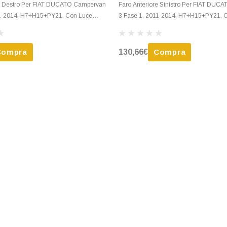
re Destro Per FIAT DUCATO Campervan
Faro Anteriore Sinistro Per FIAT DU
11-2014, H7+H15+PY21, Con Luce
3 Fase 1, 2011-2014, H7+H15+PY21, 
o
Diurna, Nuovo
Compra
130,66€
Compra