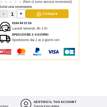
(Non ci sono ancora recensioni)
Scrivi una recensione
-
+
Compra
Aumenta la quantità di Faro ottico elettrico
Diminuisci la quantità di Faro ottico elettrico anteri
0184 84 32 56
Lunedi-Venerdi, 9h-17h
SPEDIZIONE 2-4 GIORNI
Spedizione dai 2 ai 4 giorni con
GESTISCI IL TUO ACCOUNT
europee
Traccia il tuo ordine