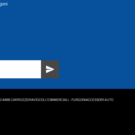
goni
ICAMBI CARROZZERIA
VEICOLI COMMERCIALI - FURGONI
ACCESSORI AUTO