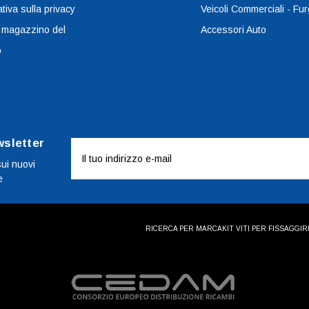
tiva sulla privacy
Veicoli Commerciali - Fur
 magazzino del
Accessori Auto
o
wsletter
Indirizzo
e-
sui nuovi
e
mail
RICERCA PER MARCA
KIT VITI PER FISSAGGI
R