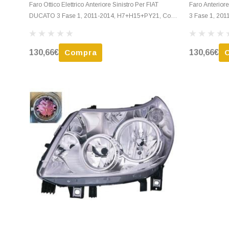
Faro Ottico Elettrico Anteriore Sinistro Per FIAT
Faro Anterio
DUCATO 3 Fase 1, 2011-2014, H7+H15+PY21, Con
3 Fase 1, 20
Luce Di Marcia Diurna, 8 Pin, Nuovo
Diurna, Nuov
130,66€
Compra
130,66€