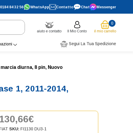
0184 84 32 56
WhatsApp
Contatto
Chat
Messenger
0
aiuto e contatto
Il Mio Conto
il mio carrello
Segui La Tua Spedizione
mazioni
marcia diurna, 8 pin, Nuovo
ase 1, 2011-2014,
130,66€
FIAT
SKU:
FI1130 DU3-1