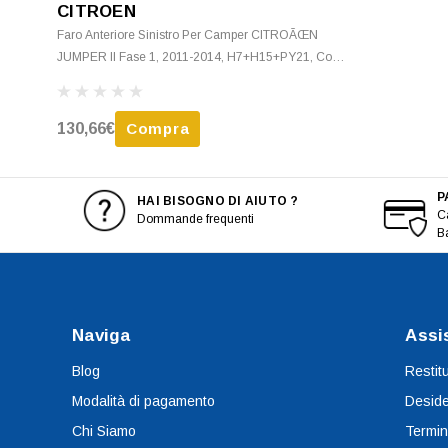
CITROEN
Faro Anteriore Sinistro Per Camper CITROÃŒN
JUMPER II Fase 1, 2011-2014, H7+H15+PY21, Con
Luce Di Marcia Diurna, Nuovo
130,66€
Compra
P
HAI BISOGNO DI AIUTO ?
Ca
Dommande frequenti
B
Naviga
Assi
Blog
Restit
Modalità di pagamento
Deside
Chi Siamo
Termin