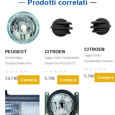
Prodotti correlati
CITROEN
PEUGEOT
CITROEN
Tappo Sede
Fendinebbia
Tappo Sede Fendinebbia
Fendinebbia Sinistro
Destro/sinistro Per
Destro Per PEUGEOT
Per PEUGEOT
PEUGEOT EXPERT Dal
EXPERT Dal 2004 Al
EXPERT Dal 2004 Al
2007 Al 2016 H1 Nuovo
2006 Nuovo
5,76€
Compra
19,74€
5,76€
2006 Nuovo
Compra
Compra