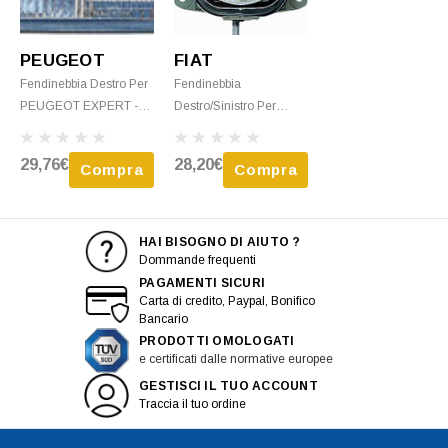
PEUGEOT
FIAT
Fendinebbia Destro Per
Fendinebbia
PEUGEOT EXPERT -
Destro/sinistro Per
1994 > 2004 H3 Nuovo
PEUGEOT BOXER Dal
2002 Al 2006 H1 Nuovo
29,76€
28,20€
Compra
Compra
HAI BISOGNO DI AIUTO ?
Dommande frequenti
PAGAMENTI SICURI
Carta di credito, Paypal, Bonifico
Bancario
PRODOTTI OMOLOGATI
e certificati dalle normative europee
GESTISCI IL TUO ACCOUNT
Traccia il tuo ordine