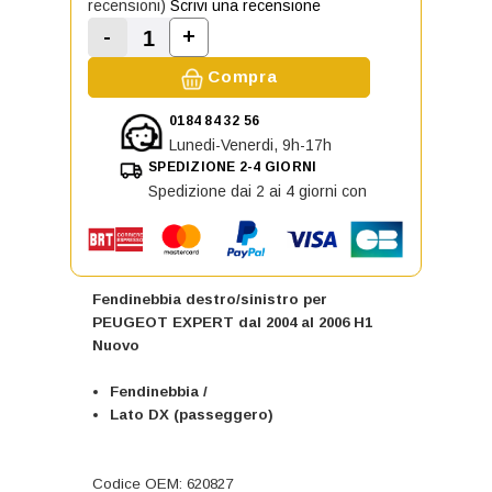
recensioni)
Scrivi una recensione
-
+
Aumenta la quantità di Fendinebbi
Diminuisci la quantità di Fendinebbia dest
Compra
0184 84 32 56
Lunedi-Venerdi, 9h-17h
SPEDIZIONE 2-4 GIORNI
Spedizione dai 2 ai 4 giorni con
Fendinebbia destro/sinistro per
PEUGEOT EXPERT dal 2004 al 2006 H1
Nuovo
Fendinebbia /
Lato DX (passeggero)
Codice OEM: 620827