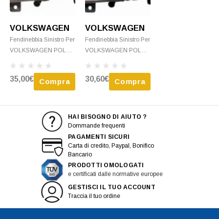
VOLKSWAGEN
VOLKSWAGEN
Fendinebbia Sinistro Per
Fendinebbia Sinistro Per
VOLKSWAGEN POLO -
VOLKSWAGEN POLO -
2009 > 2014 H8
2009 > 2014 H8
C/Corpo Cromato Con
C/Corpo Cromato
35,00€
30,60€
Compra
Compra
Luce Diurna
Nuovo
HAI BISOGNO DI AIUTO ?
Dommande frequenti
PAGAMENTI SICURI
Carta di credito, Paypal, Bonifico
Bancario
PRODOTTI OMOLOGATI
e certificati dalle normative europee
GESTISCI IL TUO ACCOUNT
Traccia il tuo ordine