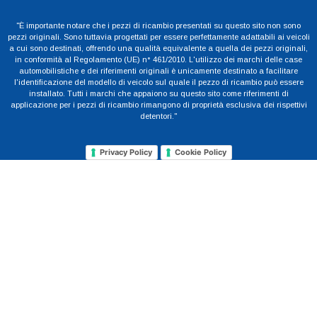
"È importante notare che i pezzi di ricambio presentati su questo sito non sono
pezzi originali. Sono tuttavia progettati per essere perfettamente adattabili ai veicoli
a cui sono destinati, offrendo una qualità equivalente a quella dei pezzi originali,
in conformità al Regolamento (UE) n° 461/2010. L'utilizzo dei marchi delle case
automobilistiche e dei riferimenti originali è unicamente destinato a facilitare
l'identificazione del modello di veicolo sul quale il pezzo di ricambio può essere
installato. Tutti i marchi che appaiono su questo sito come riferimenti di
applicazione per i pezzi di ricambio rimangono di proprietà esclusiva dei rispettivi
detentori."
Privacy Policy
Cookie Policy