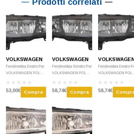
Prodotti correlati
VOLKSWAGEN
VOLKSWAGEN
VOLKSWAGE
Fendinebbia Destro Per
Fendinebbia Sinistro Per
Fendinebbia Destro P
VOLKSWAGEN POLO
VOLKSWAGEN POLO
VOLKSWAGEN POL
2014-2017 H8 Con
2014-2017 H8+W21
2014-2017 H8+W21
Luce Direzionale Nuovo
Con Luce Diurna Nuovo
Con Luce Diurna Nuo
53,00€
58,74€
58,74€
Compra
Compra
Compr