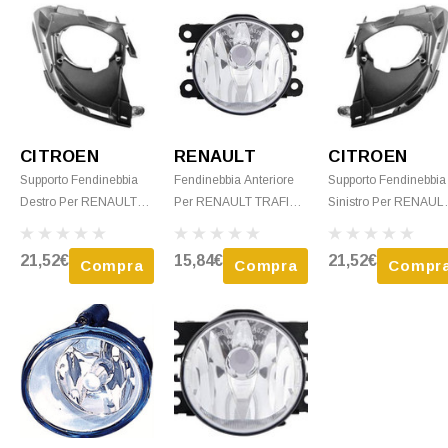
CITROEN
RENAULT
CITROEN
Supporto Fendinebbia
Fendinebbia Anteriore
Supporto Fendinebbia
Destro Per RENAULT
Per RENAULT TRAFIC
Sinistro Per RENAUL
TRAFIC III Dal 2014
III Fase 2 2019-2021
TRAFIC III Dal 2014
Nuovo
Destro O Sinistro H16,
Nuovo
21,52€
15,84€
21,52€
Compra
Compra
Compr
Paraurti Anteriore