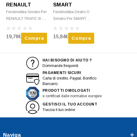
RENAULT
SMART
Fendinebbia Sinistro Per
Fendinebbia Destro O
RENAULT TRAFIC III -
Sinistro Per SMART
2006 > 2014 H1 Nuovo
FORFOUR, Dal 2014,
H16, Nuovo
19,78€
15,84€
Compra
Compra
HAI BISOGNO DI AIUTO ?
Dommande frequenti
PAGAMENTI SICURI
Carta di credito, Paypal, Bonifico
Bancario
PRODOTTI OMOLOGATI
e certificati dalle normative europee
GESTISCI IL TUO ACCOUNT
Traccia il tuo ordine
Naviga