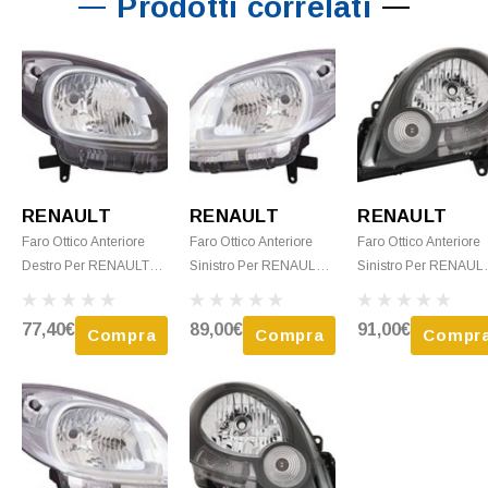
Prodotti correlati
RENAULT
RENAULT
RENAULT
Faro Ottico Anteriore
Faro Ottico Anteriore
Faro Ottico Anteriore
Destro Per RENAULT
Sinistro Per RENAULT
Sinistro Per RENAUL
KANGOO - 2013 H4 C/
KANGOO - 2013 H4 C/
KANGOO - 2008 >
Corpo Nero Nuovo
Corpo Cromato Nuovo
2012 H4 C/ Corpo Ne
77,40€
89,00€
91,00€
Compra
Compra
Compr
Nuovo