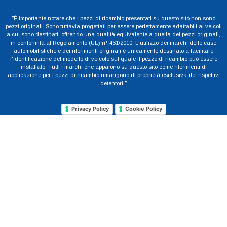
"È importante notare che i pezzi di ricambio presentati su questo sito non sono
pezzi originali. Sono tuttavia progettati per essere perfettamente adattabili ai veicoli
a cui sono destinati, offrendo una qualità equivalente a quella dei pezzi originali,
in conformità al Regolamento (UE) n° 461/2010. L'utilizzo dei marchi delle case
automobilistiche e dei riferimenti originali è unicamente destinato a facilitare
l'identificazione del modello di veicolo sul quale il pezzo di ricambio può essere
installato. Tutti i marchi che appaiono su questo sito come riferimenti di
applicazione per i pezzi di ricambio rimangono di proprietà esclusiva dei rispettivi
detentori."
Privacy Policy
Cookie Policy