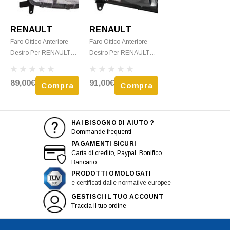
RENAULT
RENAULT
Faro Ottico Anteriore
Faro Ottico Anteriore
Destro Per RENAULT
Destro Per RENAULT
KANGOO - 2013 H4 C/
KANGOO - 2008 >
Corpo Cromato Nuovo
2012 H4 C/ Corpo Nero
89,00€
91,00€
Compra
Compra
Nuovo
HAI BISOGNO DI AIUTO ?
Dommande frequenti
PAGAMENTI SICURI
Carta di credito, Paypal, Bonifico
Bancario
PRODOTTI OMOLOGATI
e certificati dalle normative europee
GESTISCI IL TUO ACCOUNT
Traccia il tuo ordine