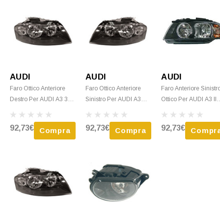
AUDI
AUDI
AUDI
Faro Ottico Anteriore
Faro Ottico Anteriore
Faro Anteriore Sinistr
Destro Per AUDI A3 3
Sinistro Per AUDI A3
Ottico Per AUDI A3 II
Porte Dal 2003 Al 2008
SPORTBACK Dal 2003
Ph.2 (3 Porte) 2005-
H7+H7 Nuovo
Al 2008 H7+H7 Nuovo
2008, H7+H7, Nuovo
92,73€
92,73€
92,73€
Compra
Compra
Compr