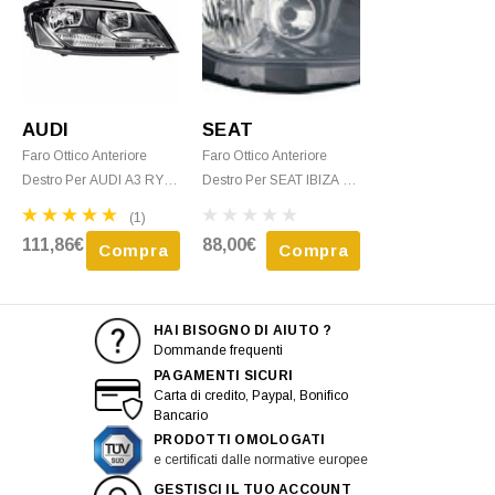
AUDI
SEAT
Faro Ottico Anteriore
Faro Ottico Anteriore
Destro Per AUDI A3 RY -
Destro Per SEAT IBIZA -
2008 > 2012 H7+H7
2008 > 2012 H7+H7
(1)
C/Corpo Nero Nuovo
Elettrico C/ Corpo Nero
111,86€
88,00€
Compra
Compra
Nuovo
HAI BISOGNO DI AIUTO ?
Dommande frequenti
PAGAMENTI SICURI
Carta di credito, Paypal, Bonifico
Bancario
PRODOTTI OMOLOGATI
e certificati dalle normative europee
GESTISCI IL TUO ACCOUNT