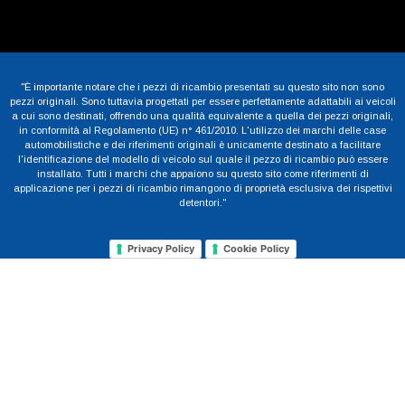
"È importante notare che i pezzi di ricambio presentati su questo sito non sono
pezzi originali. Sono tuttavia progettati per essere perfettamente adattabili ai veicoli
a cui sono destinati, offrendo una qualità equivalente a quella dei pezzi originali,
in conformità al Regolamento (UE) n° 461/2010. L'utilizzo dei marchi delle case
automobilistiche e dei riferimenti originali è unicamente destinato a facilitare
l'identificazione del modello di veicolo sul quale il pezzo di ricambio può essere
installato. Tutti i marchi che appaiono su questo sito come riferimenti di
applicazione per i pezzi di ricambio rimangono di proprietà esclusiva dei rispettivi
detentori."
Privacy Policy
Cookie Policy