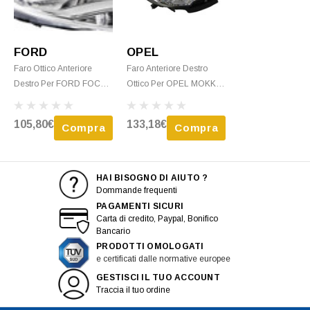
FORD
OPEL
Faro Ottico Anteriore
Faro Anteriore Destro
Destro Per FORD FOCUS
Ottico Per OPEL MOKKA
- 2011 H1+H7 C/ Corpo
I, 2013-2016, H7, Corpo
Cromato Nuovo
Cromato, Nuovo
105,80€
133,18€
Compra
Compra
HAI BISOGNO DI AIUTO ?
Dommande frequenti
PAGAMENTI SICURI
Carta di credito, Paypal, Bonifico
Bancario
PRODOTTI OMOLOGATI
e certificati dalle normative europee
GESTISCI IL TUO ACCOUNT
Traccia il tuo ordine