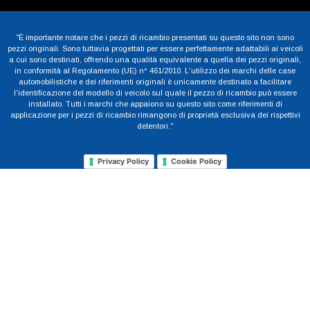
"È importante notare che i pezzi di ricambio presentati su questo sito non sono
pezzi originali. Sono tuttavia progettati per essere perfettamente adattabili ai veicoli
a cui sono destinati, offrendo una qualità equivalente a quella dei pezzi originali,
in conformità al Regolamento (UE) n° 461/2010. L'utilizzo dei marchi delle case
automobilistiche e dei riferimenti originali è unicamente destinato a facilitare
l'identificazione del modello di veicolo sul quale il pezzo di ricambio può essere
installato. Tutti i marchi che appaiono su questo sito come riferimenti di
applicazione per i pezzi di ricambio rimangono di proprietà esclusiva dei rispettivi
detentori."
Privacy Policy
Cookie Policy