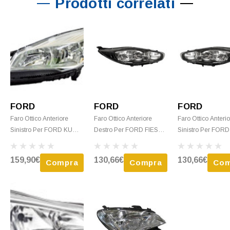
Prodotti correlati
FORD
FORD
FORD
Faro Ottico Anteriore
Faro Ottico Anteriore
Faro Ottico Anteri
Sinistro Per FORD KUGA
Destro Per FORD FIESTA
Sinistro Per FORD
- 2013 H7+H15 C/ Corpo
RY - 2013 > 2017
FIESTA RY - 2013
Cromato Nuovo
H7+H15 C/ Corpo Nero
H7+H15 C/ Corpo
159,90€
130,66€
130,66€
Compra
Compra
Com
Nuovo
Nuovo