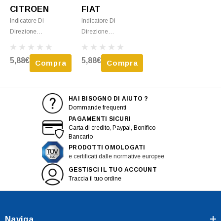
CITROEN
FIAT
Indicatore Di
Indicatore Di
Direzione
Direzione
Destro/sinistro Per
Destro/sinistro Per
CITROEN JUMPY -
FIAT SCUDO - 1994 >
5,88€
5,88€
Compra
Compra
2004 > 2006 Arancio
2004 Incolore Nuovo
Nuovo
HAI BISOGNO DI AIUTO ?
Dommande frequenti
PAGAMENTI SICURI
Carta di credito, Paypal, Bonifico
Bancario
PRODOTTI OMOLOGATI
e certificati dalle normative europee
GESTISCI IL TUO ACCOUNT
Traccia il tuo ordine
Naviga