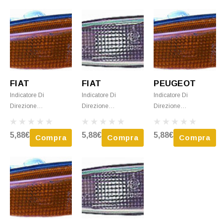
FIAT
FIAT
PEUGEOT
Indicatore Di
Indicatore Di
Indicatore Di
Direzione
Direzione
Direzione
Destro/sinistro Per
Destro/sinistro Per
Destro/sinistro Per
FIAT SCUDO - 1994 >
FIAT SCUDO - 2004 >
PEUGEOT EXPERT -
5,88€
5,88€
5,88€
Compra
Compra
Compra
2004 Arancio Nuovo
2006 Incolore Nuovo
2004 > 2006 Arancio
Nuovo