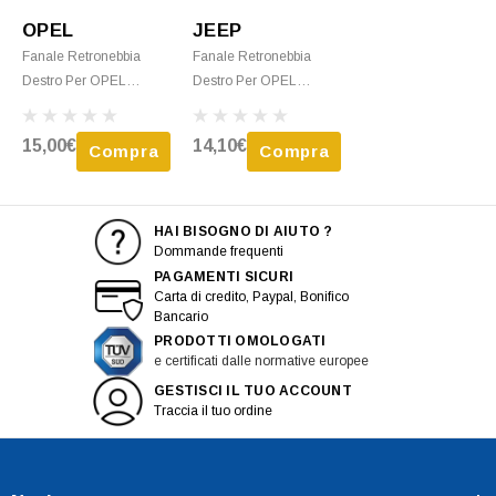
OPEL
JEEP
Fanale Retronebbia
Fanale Retronebbia
Destro Per OPEL
Destro Per OPEL
MERIVA Dal 2003 Al
MERIVA Dal 2006 Al
2006 Paraurti
2010 Paraurti
15,00€
14,10€
Compra
Compra
Posteriore, Rosso
Posteriore, Nuovo
FumÃ¨, Nuovo
HAI BISOGNO DI AIUTO ?
Dommande frequenti
PAGAMENTI SICURI
Carta di credito, Paypal, Bonifico
Bancario
PRODOTTI OMOLOGATI
e certificati dalle normative europee
GESTISCI IL TUO ACCOUNT
Traccia il tuo ordine