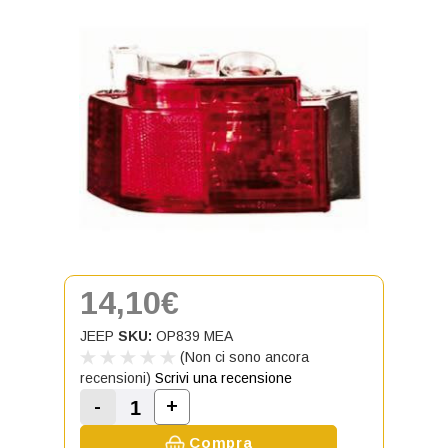
14,10€
JEEP
SKU:
OP839 MEA
(Non ci sono ancora
recensioni)
Scrivi una recensione
-
+
Aumenta la quantità di Fanale Retr
Diminuisci la quantità di Fanale Retronebbi
Compra