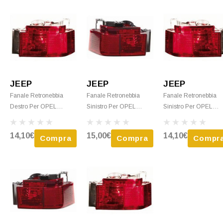
JEEP
JEEP
JEEP
Fanale Retronebbia
Fanale Retronebbia
Fanale Retronebbia
Destro Per OPEL
Sinistro Per OPEL
Sinistro Per OPEL
MERIVA Dal 2003 Al
MERIVA Dal 2003 Al
MERIVA Dal 2006 Al
2006 Paraurti
2006 Paraurti
2010 Paraurti
14,10€
15,00€
14,10€
Compra
Compra
Compr
Posteriore, Nuovo
Posteriore, Rosso
Posteriore, Nuovo
FumÃ¨, Nuovo