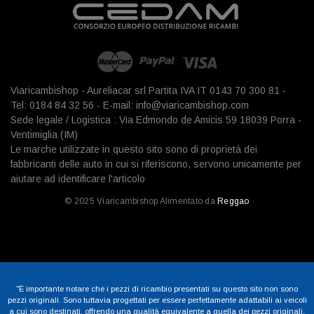
Viaricambishop - Aureliacar srl Partita IVA IT 0143 70 300 81 -
Tel: 0184 84 32 56 - E-mail: info@viaricambishop.com
Sede legale / Logistica : Via Edmondo de Amicis 59 18039 Porra -
Ventimiglia (IM)
Le marche utilizzate in questo sito sono di proprietà dei
fabbricanti delle auto in cui si riferiscono, servono unicamente per
aiutare ad identificare l'articolo
© 2025 Viaricambishop Alimentato da
Reggao
"È importante notare che i pezzi di ricambio presentati su questo sito non sono
pezzi originali. Sono tuttavia progettati per essere perfettamente adattabili ai veicoli
a cui sono destinati, offrendo una qualità equivalente a quella dei pezzi originali,