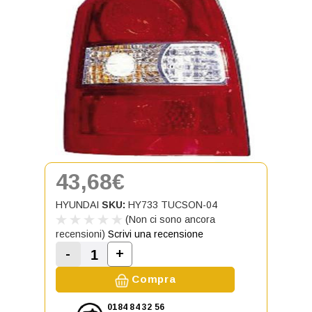
43,68€
HYUNDAI
SKU:
HY733 TUCSON-04
(Non ci sono ancora
recensioni)
Scrivi una recensione
-
+
Aumenta la quantità di Fanale pos
Diminuisci la quantità di Fanale posteriore
Compra
0184 84 32 56