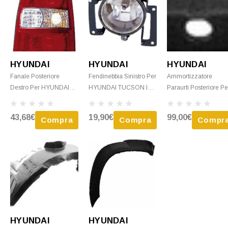
HYUNDAI
HYUNDAI
HYUNDAI
Fanale Posteriore
Fendinebbia Sinistro Per
Ammortizzatore
Destro Per HYUNDAI
HYUNDAI TUCSON I
Paraurti Posteriore Pe
TUCSON I 2004-2010,
2004-2010, Nuovo
HYUNDAI TUCSON I
Incolore, Nuovo
2004-2010, Nuovo
43,68€
19,90€
99,00€
Compra
Compra
Compr
HYUNDAI
HYUNDAI