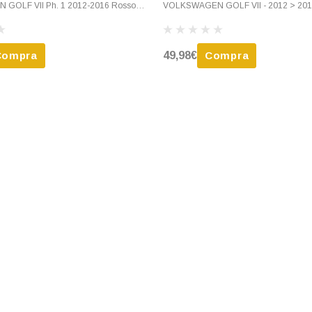
GOLF VII Ph. 1 2012-2016 Rosso
VOLKSWAGEN GOLF VII - 2012 > 201
, Nuovo
Scuro
Compra
49,98€
Compra