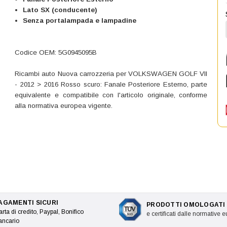
Lato SX (conducente)
Senza portalampada e lampadine
Codice OEM: 5G0945095B
Ricambi auto Nuova carrozzeria per VOLKSWAGEN GOLF VII
- 2012 > 2016 Rosso scuro: Fanale Posteriore Esterno, parte
equivalente e compatibile con l'articolo originale, conforme
alla normativa europea vigente.
AGAMENTI SICURI
PRODOTTI OMOLOGATI
rta di credito, Paypal, Bonifico
e certificati dalle normative 
ancario