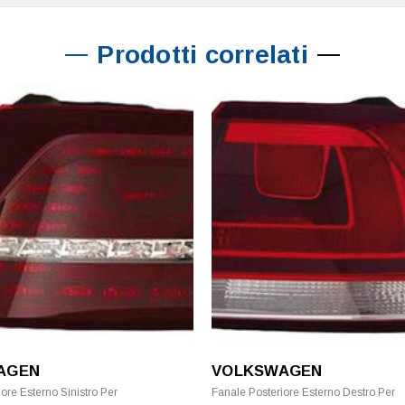
Prodotti correlati
AGEN
VOLKSWAGEN
ore Esterno Sinistro Per
Fanale Posteriore Esterno Destro Per