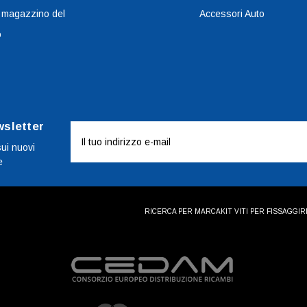
 magazzino del
Accessori Auto
o
wsletter
Indirizzo
e-
sui nuovi
e
mail
RICERCA PER MARCA
KIT VITI PER FISSAGGI
R