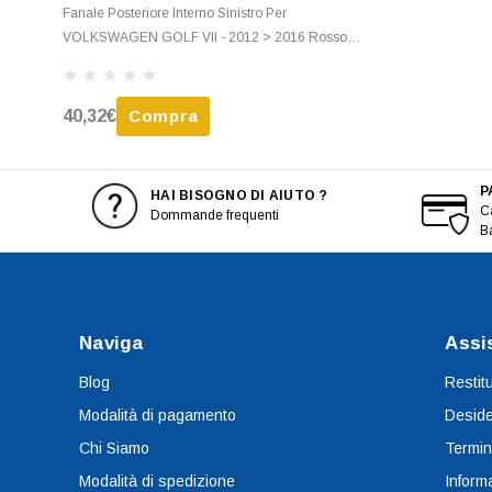
Fanale Posteriore Interno Sinistro Per
VOLKSWAGEN GOLF VII - 2012 > 2016 Rosso
Scuro Nuovo
40,32€
Compra
P
HAI BISOGNO DI AIUTO ?
Ca
Dommande frequenti
B
Naviga
Assi
Blog
Restit
Modalità di pagamento
Deside
Chi Siamo
Termin
Modalità di spedizione
Informa