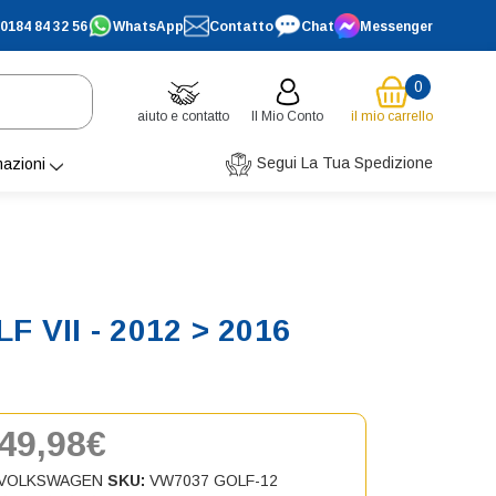
0184 84 32 56
WhatsApp
Contatto
Chat
Messenger
0
aiuto e contatto
Il Mio Conto
il mio carrello
Segui La Tua Spedizione
mazioni
 VII - 2012 > 2016
49,98€
VOLKSWAGEN
SKU:
VW7037 GOLF-12