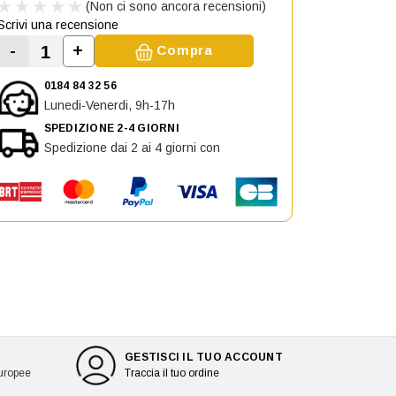
(Non ci sono ancora recensioni)
Scrivi una recensione
-
+
Compra
Aumenta la quantità di Fanale Posteriore Es
Diminuisci la quantità di Fanale Posteriore Esterno 
0184 84 32 56
Lunedi-Venerdi, 9h-17h
SPEDIZIONE 2-4 GIORNI
Spedizione dai 2 ai 4 giorni con
GESTISCI IL TUO ACCOUNT
europee
Traccia il tuo ordine