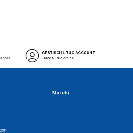
GESTISCI IL TUO ACCOUNT
europee
Traccia il tuo ordine
Marchi
goni