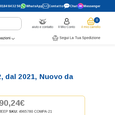
0184 84 32 56
WhatsApp
Contatto
Chat
Messenger
0
aiuto e contatto
Il Mio Conto
il mio carrello
Segui La Tua Spedizione
mazioni
, dal 2021, Nuovo da
90,24€
JEEP
SKU:
4965780 COMPA-21