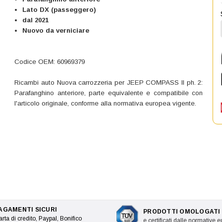
Lato DX (passeggero)
dal 2021
Nuovo da verniciare
Codice OEM: 60969379
Ricambi auto Nuova carrozzeria per JEEP COMPASS II ph. 2:
Parafanghino anteriore, parte equivalente e compatibile con
l'articolo originale, conforme alla normativa europea vigente.
AGAMENTI SICURI
PRODOTTI OMOLOGATI
rta di credito, Paypal, Bonifico
e certificati dalle normative 