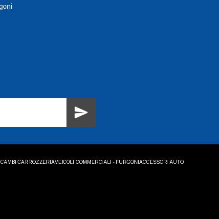
goni
ICAMBI CARROZZERIA
VEICOLI COMMERCIALI - FURGONI
ACCESSORI AUTO