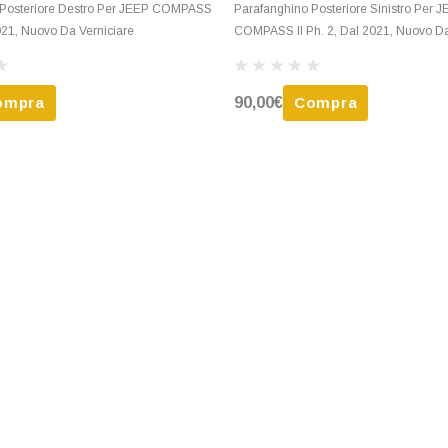
 Posteriore Destro Per JEEP COMPASS
Parafanghino Posteriore Sinistro Per 
2021, Nuovo Da Verniciare
COMPASS II Ph. 2, Dal 2021, Nuovo Da
ompra
90,00€
Compra