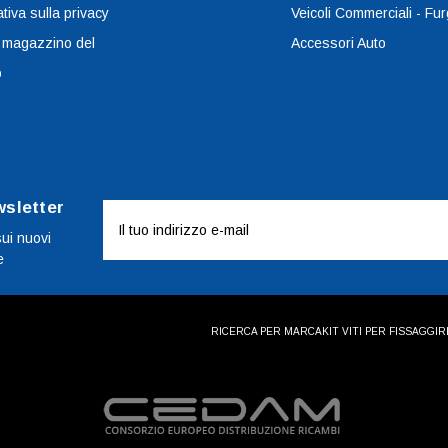
tiva sulla privacy
Veicoli Commerciali - Fur
 magazzino del
Accessori Auto
o
wsletter
Indirizzo
e-
sui nuovi
e
mail
RICERCA PER MARCA
KIT VITI PER FISSAGGI
R