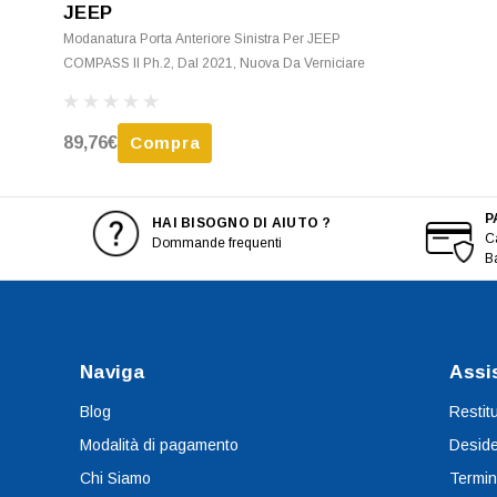
JEEP
Modanatura Porta Anteriore Sinistra Per JEEP
COMPASS II Ph.2, Dal 2021, Nuova Da Verniciare
89,76€
Compra
P
HAI BISOGNO DI AIUTO ?
Ca
Dommande frequenti
B
Naviga
Assi
Blog
Restit
Modalità di pagamento
Deside
Chi Siamo
Termin