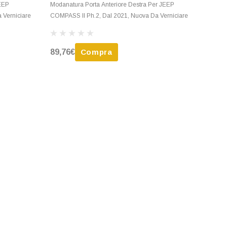
JEEP
Modanatura Porta Anteriore Destra Per JEEP
 Verniciare
COMPASS II Ph.2, Dal 2021, Nuova Da Verniciare
89,76€
Compra