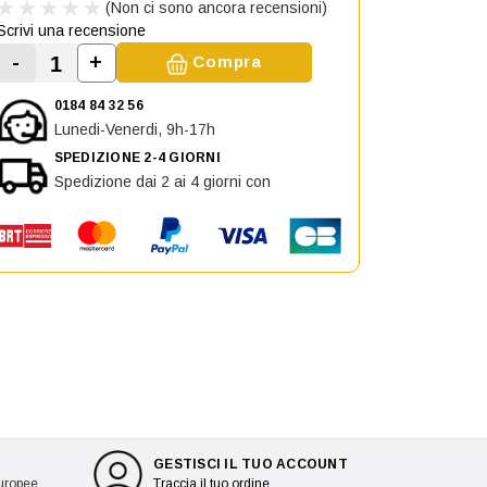
(Non ci sono ancora recensioni)
Scrivi una recensione
-
+
Compra
Aumenta la quantità di Parafanghino anterior
Diminuisci la quantità di Parafanghino anteriore destr
0184 84 32 56
Lunedi-Venerdi, 9h-17h
SPEDIZIONE 2-4 GIORNI
Spedizione dai 2 ai 4 giorni con
GESTISCI IL TUO ACCOUNT
europee
Traccia il tuo ordine