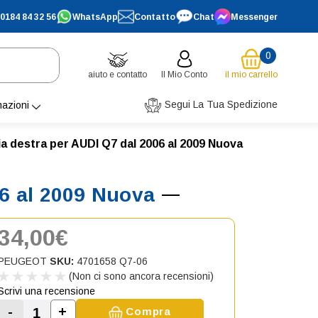
0184 84 32 56
WhatsApp
Contatto
Chat
Messenger
0
aiuto e contatto
Il Mio Conto
il mio carrello
Segui La Tua Spedizione
mazioni
a destra per AUDI Q7 dal 2006 al 2009 Nuova
06 al 2009 Nuova
34,00€
PEUGEOT
SKU:
4701658 Q7-06
(Non ci sono ancora recensioni)
Scrivi una recensione
-
+
Compra