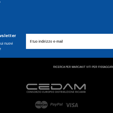
o
wsletter
Indirizzo
e-
sui nuovi
e
mail
RICERCA PER MARCA
KIT VITI PER FISSAGGI
R