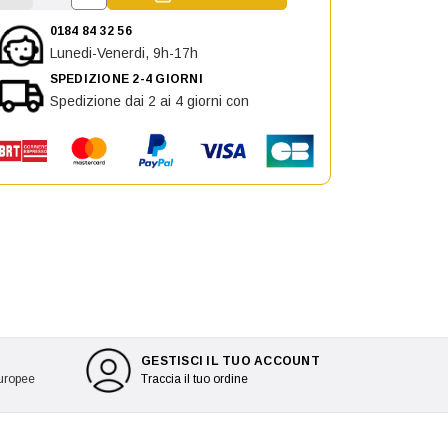
Aumenta la quantità di Cornice Fendinebbia d
Diminuisci la quantità di Cornice Fendinebbia destra p
0184 84 32 56
Lunedi-Venerdi, 9h-17h
SPEDIZIONE 2-4 GIORNI
Spedizione dai 2 ai 4 giorni con
GESTISCI IL TUO ACCOUNT
europee
Traccia il tuo ordine