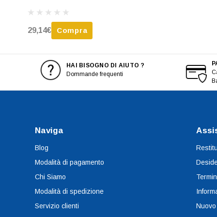
29,14€
Compra
P
HAI BISOGNO DI AIUTO ?
Ca
Dommande frequenti
B
Naviga
Assi
Blog
Restit
Modalità di pagamento
Deside
Chi Siamo
Termin
Modalità di spedizione
Informa
Servizio clienti
Nuovo