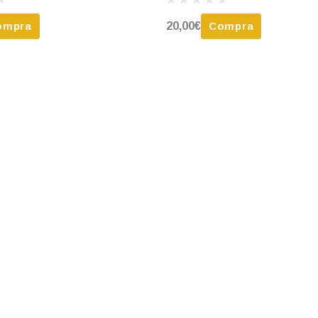
ompra
20,00€
Compra