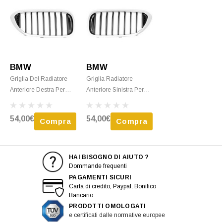
BMW
BMW
Griglia Del Radiatore
Griglia Radiatore
Anteriore Destra Per
Anteriore Sinistra Per
BMW Serie 5 G30/G31,
BMW Serie 5 G30/G31,
Dal 2017,
Dal 2017,
54,00€
54,00€
Compra
Compra
Cromata/nera, Mod.
Cromata/nera, Mod.
SPORTLINE, Nuovo
SPORTLINE, Nuovo
HAI BISOGNO DI AIUTO ?
Dommande frequenti
PAGAMENTI SICURI
Carta di credito, Paypal, Bonifico
Bancario
PRODOTTI OMOLOGATI
e certificati dalle normative europee