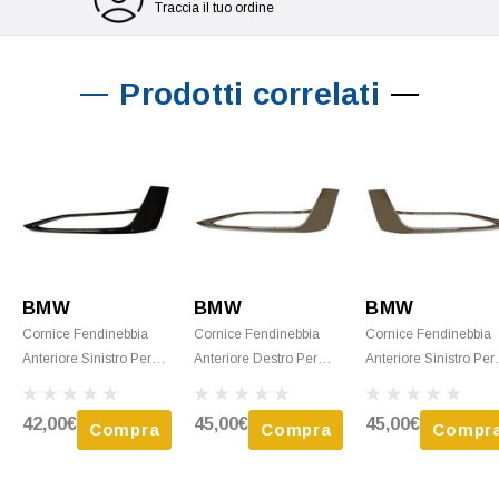
Traccia il tuo ordine
Prodotti correlati
BMW
BMW
BMW
Cornice Fendinebbia
Cornice Fendinebbia
Cornice Fendinebbia
Anteriore Sinistro Per
Anteriore Destro Per
Anteriore Sinistro Per
BMW Serie 5 G30/G31,
BMW Serie 5 G30/G31,
BMW Serie 5 G30/G3
Dal 2017, Nero Lucido,
Dal 2017, Cromata,
Dal 2017, Cromata,
42,00€
45,00€
45,00€
Compra
Compra
Compr
Mod. SPORTLINE,
Mod. LUXURYLINE,
Mod. LUXURYLINE,
Nuovo
Nuovo
Nuovo