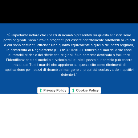
"È importante notare che i pezzi di ricambio presentati su questo sito non sono
pezzi originali. Sono tuttavia progettati per essere perfettamente adattabili ai veicoli
a cui sono destinati, offrendo una qualità equivalente a quella dei pezzi originali,
in conformità al Regolamento (UE) n° 461/2010. L'utilizzo dei marchi delle case
automobilistiche e dei riferimenti originali è unicamente destinato a facilitare
l'identificazione del modello di veicolo sul quale il pezzo di ricambio può essere
installato. Tutti i marchi che appaiono su questo sito come riferimenti di
applicazione per i pezzi di ricambio rimangono di proprietà esclusiva dei rispettivi
detentori."
Privacy Policy
Cookie Policy