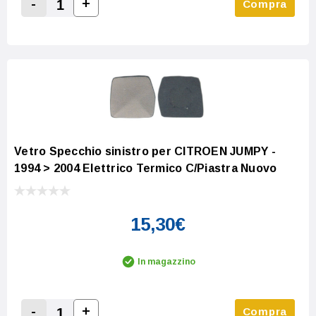
-
+
Compra
Increase Quantity:
Decrease Quantity:
Vetro Specchio sinistro per CITROEN JUMPY -
1994 > 2004 Elettrico Termico C/Piastra Nuovo
15,30€
In magazzino
-
+
Compra