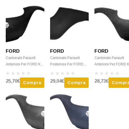
FORD
FORD
FORD
Cantonale Paraurti
Cantonale Paraurti
Cantonale Paraurti
Anteriore Per FORD KA
Posteriore Per FORD
Anteriore Per FORD 
- 1996 > 2008 Sinistro
KA - 1996 > 2008
- 1996 > 2008 Destro
Nero Nuovo
Destro Nero Nuovo
Grigio Nuovo
25,70€
29,04€
28,73€
Compra
Compra
Compr