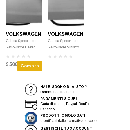
VOLKSWAGEN
VOLKSWAGEN
Calotta Specchietto
Calotta Specchietto
Retrovisore Destro Per
Retrovisore Sinistro
VOLKSWAGEN
Per VOLKSWAGEN
PASSAT B5 Ph. 2
PASSAT B5 Ph. 1
9,50€
Compra
2000-2003, Mod.
1996-2000, Mod.
Piccolo, Nuovo Da
Grande, Nuovo Da
Verniciare
Verniciare
HAI BISOGNO DI AIUTO ?
Dommande frequenti
PAGAMENTI SICURI
Carta di credito, Paypal, Bonifico
Bancario
PRODOTTI OMOLOGATI
e certificati dalle normative europee
GESTISCI IL TUO ACCOUNT