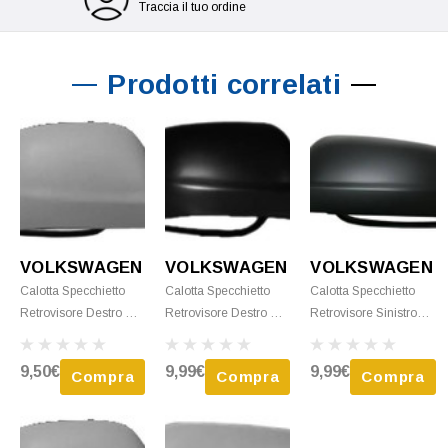
Traccia il tuo ordine
Prodotti correlati
VOLKSWAGEN
VOLKSWAGEN
VOLKSWAGEN
Calotta Specchietto
Calotta Specchietto
Calotta Specchietto
Retrovisore Destro Per
Retrovisore Destro Per
Retrovisore Sinistro
VOLKSWAGEN
VOLKSWAGEN
Per VOLKSWAGEN
PASSAT B5 Ph. 1
PASSAT B5 Ph. 2
PASSAT B5 Ph. 1
9,50€
9,99€
9,99€
Compra
Compra
Compra
1996-2000, Mod.
2000-2003, Nero,
1996-2000, Nero,
Piccolo, Nuovo Da
Mod. Piccolo, Nuovo
Mod. Grande, Nuovo
Verniciare